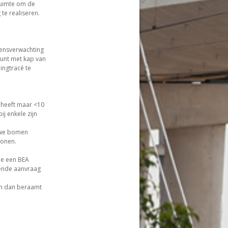
ruimte om de
te realiseren.
vensverwachting
punt met kap van
ingtracé te
heeft maar <10
j enkele zijn
e
uwe bomen
tonen.
de een BEA
iende aanvraag
en dan beraamt