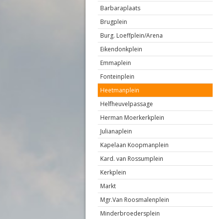
Barbaraplaats
Brugplein
Burg. Loeffplein/Arena
Eikendonkplein
Emmaplein
Fonteinplein
Heetmanplein
Helfheuvelpassage
Herman Moerkerkplein
Julianaplein
Kapelaan Koopmanplein
Kard. van Rossumplein
Kerkplein
Markt
Mgr.Van Roosmalenplein
Minderbroedersplein