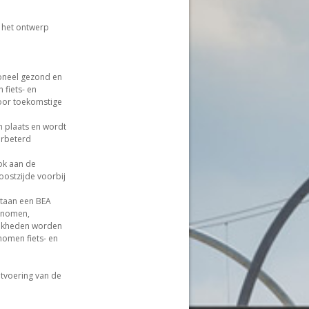
 het ontwerp
oneel gezond en
 fiets- en
oor toekomstige
 plaats en wordt
erbeterd
ook aan de
ostzijde voorbij
ataan een BEA
enomen,
ijkheden worden
nomen fiets- en
tvoering van de