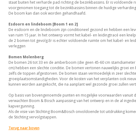
staat buiten het verharde pad richting de bezinkbassins. Er is voldoende 
voorgenomen toegang tot de bezinkbassins binnen de huidige verharding 
De boom kan dan ook worden gehandhaafd.
Esdoorn en lindeboom [Boom 1 en 2]
De esdoorn en de lindeboom zijn conditioneel gezond en hebben een le
van ruim 15 jaar. In het ontwerp vormt het kabel- en leidingtracé een knel
de 2 bomen tot gevolg.Er is echter voldoende ruimte om het kabel- en leid
verleggen
Bomen Molenberg
De bomen 26 tot 33 en de amberboom (die geen 45-60 cm stamdiameter 
cm) hebben een slechte conditie. De bomen vertonen nauwelijks groei en bi
zelfs de toppen afgestorven. De bomen staan vermoedelijk in zeer slecht
groeiplaatsomstandigheden. Voor de kosten van het verplanten ook nie
kunnen worden aangekocht, die na aanplant wel gezonde groei zullen ver
Op basis van bovengenoemde punten en mogelijke voorwaarden vanuit 
verwachten Boom & Bosch aanpassing van het ontwerp en in de al inged
kapvergunning.
Als de visie van Stichting Boom&Bosch onvoldoende tot uitdrukking kom
de Stichting vervolgstappen.
Terug naar boven