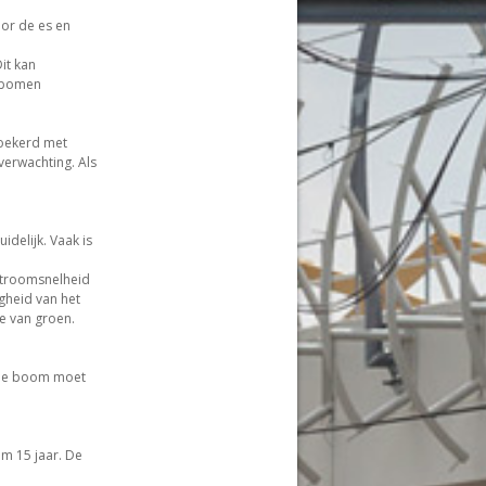
oor de es en
it kan
e bomen
woekerd met
verwachting. Als
delijk. Vaak is
stroomsnelheid
gheid van het
e van groen.
 de boom moet
m 15 jaar. De