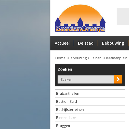
Actueel
De stad
Bebouwing
Home
Bebouwing
Pleinen
Heetmanplein
Zoeken
Brabanthallen
Bastion Zuid
Bedrijfsterreinen
Binnendieze
Bruggen