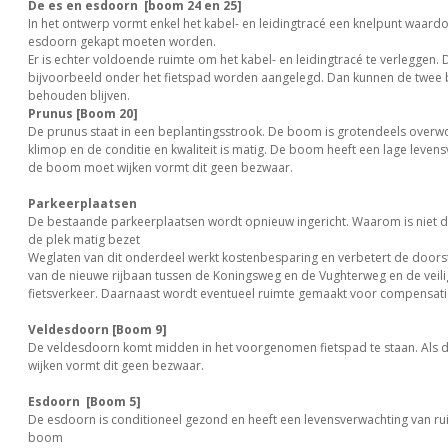
De es en esdoorn [boom 24 en 25]
In het ontwerp vormt enkel het kabel- en leidingtracé een knelpunt waard
esdoorn gekapt moeten worden.
Er is echter voldoende ruimte om het kabel- en leidingtracé te verleggen. D
bijvoorbeeld onder het fietspad worden aangelegd. Dan kunnen de twe
behouden blijven.
Prunus [Boom 20]
De prunus staat in een beplantingsstrook. De boom is grotendeels over
klimop en de conditie en kwaliteit is matig. De boom heeft een lage levens
de boom moet wijken vormt dit geen bezwaar.
Parkeerplaatsen
De bestaande parkeerplaatsen wordt opnieuw ingericht. Waarom is niet dui
de plek matig bezet
Weglaten van dit onderdeel werkt kostenbesparing en verbetert de door
van de nieuwe rijbaan tussen de Koningsweg en de Vughterweg en de veili
fietsverkeer. Daarnaast wordt eventueel ruimte gemaakt voor compensati
Veldesdoorn [Boom 9]
De veldesdoorn komt midden in het voorgenomen fietspad te staan. Als
wijken vormt dit geen bezwaar.
Esdoorn [Boom 5]
De esdoorn is conditioneel gezond en heeft een levensverwachting van rui
boom