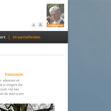
A
A
ort
Straattaferelen
Printerversie
- adviezen uit
at er volgens die
osch. Het kan
an de stad is een