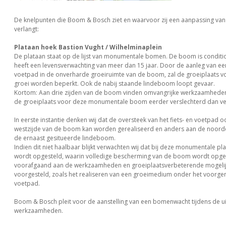
De knelpunten die Boom & Bosch ziet en waarvoor zij een aanpassing van
verlangt:
Plataan hoek Bastion Vught / Wilhelminaplein
De plataan staat op de lijst van monumentale bomen. De boom is conditi
heeft een levensverwachting van meer dan 15 jaar. Door de aanleg van een
voetpad in de onverharde groeiruimte van de boom, zal de groeiplaats v
groei worden beperkt. Ook de nabij staande lindeboom loopt gevaar.
Kortom: Aan drie zijden van de boom vinden omvangrijke werkzaamheden
de groeiplaats voor deze monumentale boom eerder verslechterd dan v
In eerste instantie denken wij dat de oversteek van het fiets- en voetpad 
westzijde van de boom kan worden gerealiseerd en anders aan de noordo
de ernaast gesitueerde lindeboom.
Indien dit niet haalbaar blijkt verwachten wij dat bij deze monumentale pl
wordt opgesteld, waarin volledige bescherming van de boom wordt opg
voorafgaand aan de werkzaamheden en groeiplaatsverbeterende mogel
voorgesteld, zoals het realiseren van een groeimedium onder het voorge
voetpad.
Boom & Bosch pleit voor de aanstelling van een bomenwacht tijdens de ui
werkzaamheden.