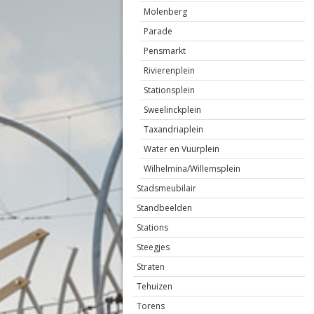
Molenberg
Parade
Pensmarkt
Rivierenplein
Stationsplein
Sweelinckplein
Taxandriaplein
Water en Vuurplein
Wilhelmina/Willemsplein
Stadsmeubilair
Standbeelden
Stations
Steegjes
Straten
Tehuizen
Torens