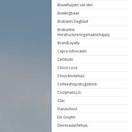
Bouwhuijsen van den
Bowlingbaan
Brabants Dagblad
Brabantse
Herstructureringsmaatschappij
BrandLoyalty
Capra Advocaten
Certitudo
Choco Loca
Clous Modehuis
Coffeeshop/drugsstore
Cooijmans J.G.
Ctac
Dansschool
De Gruyter
Dierenasiel/tehuis