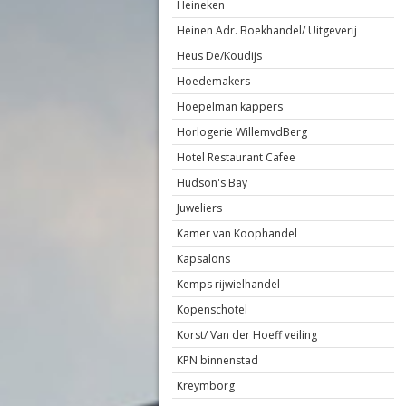
Heineken
Heinen Adr. Boekhandel/ Uitgeverij
Heus De/Koudijs
Hoedemakers
Hoepelman kappers
Horlogerie WillemvdBerg
Hotel Restaurant Cafee
Hudson's Bay
Juweliers
Kamer van Koophandel
Kapsalons
Kemps rijwielhandel
Kopenschotel
Korst/ Van der Hoeff veiling
KPN binnenstad
Kreymborg