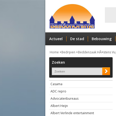
Actueel
De stad
Bebouwing
Home
Bedrijven
Beddenzaak HÃ¤stens Vught
Zoeken
Casama
ADC repro
Advocatenbureaus
Albert Heijn
Albert Verlinde entertainment