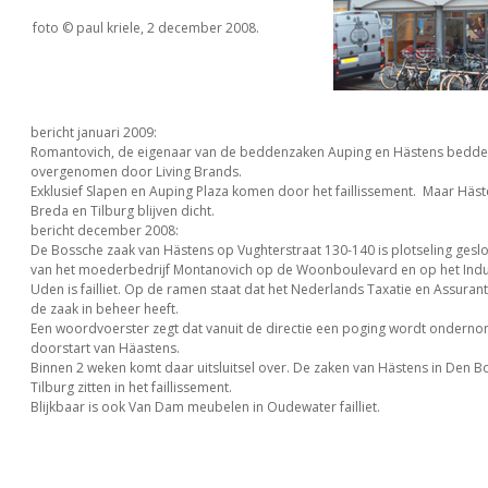
foto © paul kriele, 2 december 2008.
bericht januari 2009:
Romantovich, de eigenaar van de beddenzaken Auping en Hästens bedden
overgenomen door Living Brands.
Exklusief Slapen en Auping Plaza komen door het faillissement. Maar Häs
Breda en Tilburg blijven dicht.
bericht december 2008:
De Bossche zaak van Hästens op Vughterstraat 130-140 is plotseling gesl
van het moederbedrijf Montanovich op de Woonboulevard en op het Indust
Uden is failliet. Op de ramen staat dat het Nederlands Taxatie en Assuranti
de zaak in beheer heeft.
Een woordvoerster zegt dat vanuit de directie een poging wordt ondern
doorstart van Häastens.
Binnen 2 weken komt daar uitsluitsel over. De zaken van Hästens in Den B
Tilburg zitten in het faillissement.
Blijkbaar is ook Van Dam meubelen in Oudewater failliet.