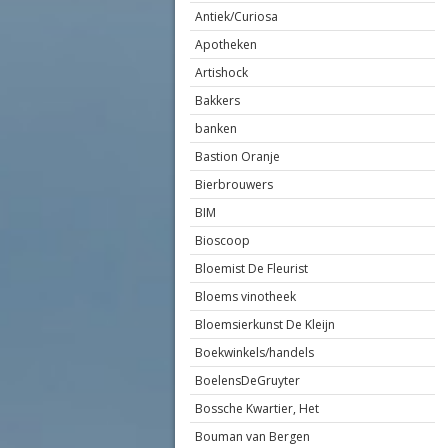
Antiek/Curiosa
Apotheken
Artishock
Bakkers
banken
Bastion Oranje
Bierbrouwers
BIM
Bioscoop
Bloemist De Fleurist
Bloems vinotheek
Bloemsierkunst De Kleijn
Boekwinkels/handels
BoelensDeGruyter
Bossche Kwartier, Het
Bouman van Bergen