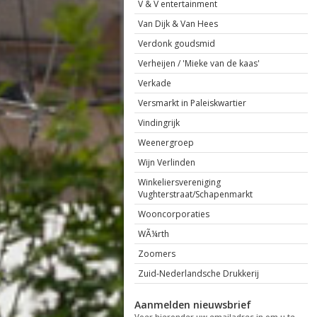
V & V entertainment
Van Dijk & Van Hees
Verdonk goudsmid
Verheijen / 'Mieke van de kaas'
Verkade
Versmarkt in Paleiskwartier
Vindingrijk
Weenergroep
Wijn Verlinden
Winkeliersvereniging
Vughterstraat/Schapenmarkt
Wooncorporaties
WÃ¼rth
Zoomers
Zuid-Nederlandsche Drukkerij
Aanmelden nieuwsbrief
Voer hieronder uw emailadres in om u te