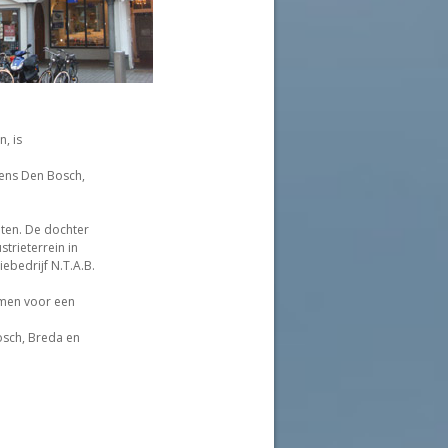
, is
tens Den Bosch,
oten. De dochter
rieterrein in
ebedrijf N.T.A.B.
omen voor een
osch, Breda en