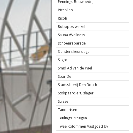
Pennings Bouwbedrijf
Piccolino
Ricoh
Robopos-winkel
Sauna /Wellness
schoenreparatie
Slenders keurslager
Sligro
Smid Ad van de Wiel
Spar De
Stadsslijterij Den Bosch
Stokpaardje 't, slager
Suisse
Tandartsen
Teulings Rijtuigen
Twee Kolommen Vastgoed bv