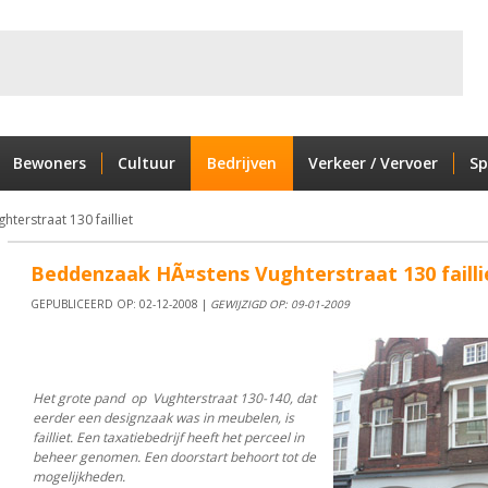
Bewoners
Cultuur
Bedrijven
Verkeer / Vervoer
Sp
erstraat 130 failliet
Beddenzaak HÃ¤stens Vughterstraat 130 failli
GEPUBLICEERD OP: 02-12-2008 |
GEWIJZIGD OP: 09-01-2009
Het grote pand op Vughterstraat 130-140, dat
eerder een designzaak was in meubelen, is
failliet. Een taxatiebedrijf heeft het perceel in
beheer genomen. Een doorstart behoort tot de
mogelijkheden.