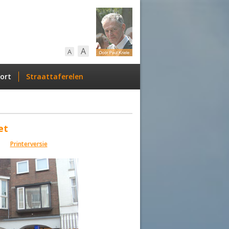
A
A
ort
Straattaferelen
et
Printerversie