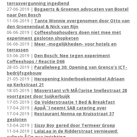
terrasvergunning ingediend
27-06-2019 |
Bogaerts & Groenen advocaten van Boxtel
naar Den Bosch
11-06-2019 |
Tante Wonnie overgenomen door Otto van
den Groenendaal & Nick van Rijn
06-06-2019 |
Coffeeshophouders doen niet mee met
experiment gesloten shopketen
06-06-2019 |
Meer -mogelijkheden- voor hotels en
terrassen
03-06-2019 |
Den Bosch: Nee tegen experiment
Coffeeshops / Reactie D66
28-05-2019 |
Parallelweg 30: Opening van Grenco's ICT-
bedrijfsgebouw
21-05-2019 |
Heropening kinderboekenwinkel Adriaan
op Kerkstraat 21
18-05-2019 |
Misverstant v/h MÃ©prise Snellestraat 28
voortgezet door Suijkerbuijk
17-05-2019 |
Op Volderstraatje 1 Bed & Breakfast
17-04-2019 |
AppÃ¨l neemt SAB catering over
17-04-2019 |
Restaurant Nonna op Kruisstraat 37
gesloten
13-04-2019 |
Sissy Boy gered door Termeer Groep
11-04-2019 |
LalaLaa in de Ridderstraat vernieuwd:
culinair Ã©n qua inrichting