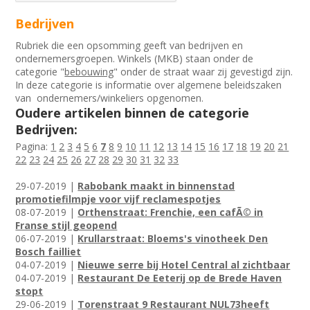
Bedrijven
Rubriek die een opsomming geeft van bedrijven en
ondernemersgroepen. Winkels (MKB) staan onder de
categorie "
bebouwing
" onder de straat waar zij gevestigd zijn.
In deze categorie is informatie over algemene beleidszaken
van ondernemers/winkeliers opgenomen.
Oudere artikelen binnen de categorie
Bedrijven:
Pagina:
1
2
3
4
5
6
7
8
9
10
11
12
13
14
15
16
17
18
19
20
21
22
23
24
25
26
27
28
29
30
31
32
33
29-07-2019 |
Rabobank maakt in binnenstad
promotiefilmpje voor vijf reclamespotjes
08-07-2019 |
Orthenstraat: Frenchie, een cafÃ© in
Franse stijl geopend
06-07-2019 |
Krullarstraat: Bloems's vinotheek Den
Bosch failliet
04-07-2019 |
Nieuwe serre bij Hotel Central al zichtbaar
04-07-2019 |
Restaurant De Eeterij op de Brede Haven
stopt
29-06-2019 |
Torenstraat 9 Restaurant NUL73heeft