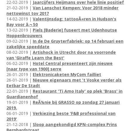
22-02-2019 |
Jaarcijfers Heijmans over hele linie positief
21-02-2019 |
Van Lanschot Kempen: Voor 2018 minder
nettowinst tov 2017
14-02-2019 |
Valentijnsdag: tattooÃ«ren in Hudson's
Bay voor â‚¬ 50
13-02-2019 |
Piels [Baderie] fuseert met Udenhoutse
Hoppenbrouwers
09-02-2019 |
In de De Gruyterfabriek: op 14 februari een
zakelijke speeddate
08-02-2019 |
Artishock in Utrecht door na voorronde
van 'Giraffe Learn the Best'
06-02-2019 |
Hotel Central presenteert zijn nieuwe
[naar type van 1900] serre
26-01-2019 |
Elektronicaketen MyCom failliet
26-01-2019 |
Nieuwe eigenaars met 't Voske verder als
Eetbar De Stadt
22-01-2019 |
Restaurant 'Ti Amo Italy' op plek 'Brass' in
Guardianenhof
19-01-2019 |
ReÃ¼nie bij GRASSO op zondag 27 januari
2019.
06-01-2019 |
Verkiezing beste 'F&B professional van
2019'
21-12-2018 |
Sloop aangekondigd KPN-complex Prins
Bernhardstraat