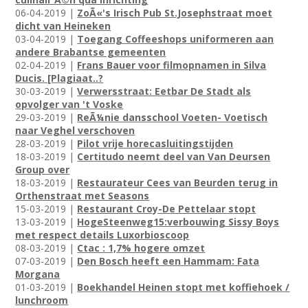
06-04-2019 |
ZoÃ«'s Irisch Pub St.Josephstraat moet
dicht van Heineken
03-04-2019 |
Toegang Coffeeshops uniformeren aan
andere Brabantse gemeenten
02-04-2019 |
Frans Bauer voor filmopnamen in Silva
Ducis. [Plagiaat..?
30-03-2019 |
Verwersstraat: Eetbar De Stadt als
opvolger van 't Voske
29-03-2019 |
ReÃ¼nie dansschool Voeten- Voetisch
naar Veghel verschoven
28-03-2019 |
Pilot vrije horecasluitingstijden
18-03-2019 |
Certitudo neemt deel van Van Deursen
Group over
18-03-2019 |
Restaurateur Cees van Beurden terug in
Orthenstraat met Seasons
15-03-2019 |
Restaurant Croy-De Pettelaar stopt
13-03-2019 |
HogeSteenweg15:verbouwing Sissy Boys
met respect details Luxorbioscoop
08-03-2019 |
Ctac : 1,7% hogere omzet
07-03-2019 |
Den Bosch heeft een Hammam: Fata
Morgana
01-03-2019 |
Boekhandel Heinen stopt met koffiehoek /
lunchroom