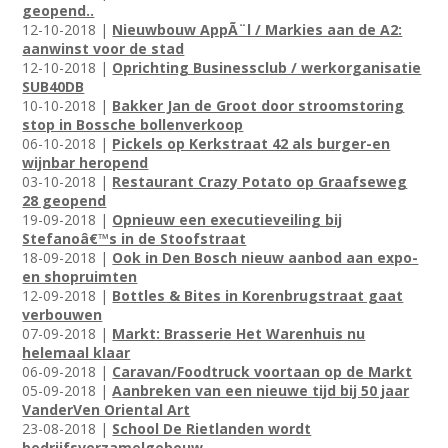
geopend..
12-10-2018 |
Nieuwbouw AppÃ¨l / Markies aan de A2:
aanwinst voor de stad
12-10-2018 |
Oprichting Businessclub / werkorganisatie
SUB40DB
10-10-2018 |
Bakker Jan de Groot door stroomstoring
stop in Bossche bollenverkoop
06-10-2018 |
Pickels op Kerkstraat 42 als burger-en
wijnbar heropend
03-10-2018 |
Restaurant Crazy Potato op Graafseweg
28 geopend
19-09-2018 |
Opnieuw een executieveiling bij
Stefanoâ€™s in de Stoofstraat
18-09-2018 |
Ook in Den Bosch nieuw aanbod aan expo-
en shopruimten
12-09-2018 |
Bottles & Bites in Korenbrugstraat gaat
verbouwen
07-09-2018 |
Markt: Brasserie Het Warenhuis nu
helemaal klaar
06-09-2018 |
Caravan/Foodtruck voortaan op de Markt
05-09-2018 |
Aanbreken van een nieuwe tijd bij 50 jaar
VanderVen Oriental Art
23-08-2018 |
School De Rietlanden wordt
bedrijfsverzamelgebouw