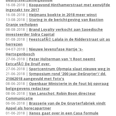
16-08-2018 |
Koopavond Hinthamerstraat met eenvijfde
ingezakt tov 2017
16-08-2018 |
Heijmans boekte in 2018 meer winst
13-08-2018 |
Storing in de berichtgeving van Bastion
Oranje verholpen
08-08-2018 |
Brand Loyalty verkocht aan Saoedische
investeerder Sidra Capital
01-08-2018 |
FeestcafÃ© Lalala in de Ridderstraat uit as
herrezen
04-07-2018 |
Nieuwe levensfase Hartje 's-
Hertogenbosch
27-06-2018 |
Peter Holterman van 't Root neemt
EetcafÃ© De Druif over.
27-06-2018 |
Sportcentrum Olympia slaat nieuwe weg in
21-06-2018 |
Symposium rond '200 jaar DeGruyter'/ dd.
21062018 aangevuld met foto's
08-06-2018 |
Openbaar Ministerie in de fout bij opvraag
belgegevens redacteur
08-06-2018 |
Van Lanschot: Robin Boon directeur
Communicatie
06-06-2018 |
Brasserie van de De Gruyterfabriek vindt
Appel als horecapartner
01-06-2018 |
Xenos gaat over in een Casa formule