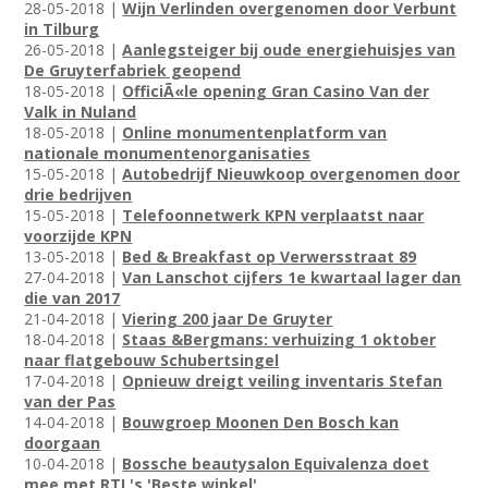
28-05-2018 |
Wijn Verlinden overgenomen door Verbunt
in Tilburg
26-05-2018 |
Aanlegsteiger bij oude energiehuisjes van
De Gruyterfabriek geopend
18-05-2018 |
OfficiÃ«le opening Gran Casino Van der
Valk in Nuland
18-05-2018 |
Online monumentenplatform van
nationale monumentenorganisaties
15-05-2018 |
Autobedrijf Nieuwkoop overgenomen door
drie bedrijven
15-05-2018 |
Telefoonnetwerk KPN verplaatst naar
voorzijde KPN
13-05-2018 |
Bed & Breakfast op Verwersstraat 89
27-04-2018 |
Van Lanschot cijfers 1e kwartaal lager dan
die van 2017
21-04-2018 |
Viering 200 jaar De Gruyter
18-04-2018 |
Staas &Bergmans: verhuizing 1 oktober
naar flatgebouw Schubertsingel
17-04-2018 |
Opnieuw dreigt veiling inventaris Stefan
van der Pas
14-04-2018 |
Bouwgroep Moonen Den Bosch kan
doorgaan
10-04-2018 |
Bossche beautysalon Equivalenza doet
mee met RTL's 'Beste winkel'