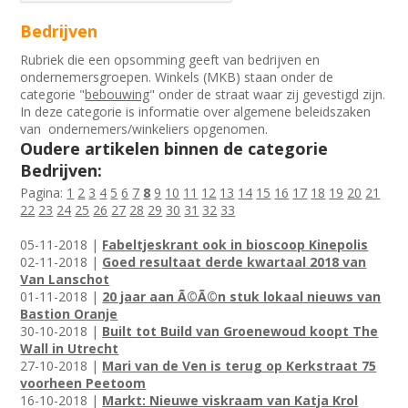
Bedrijven
Rubriek die een opsomming geeft van bedrijven en
ondernemersgroepen. Winkels (MKB) staan onder de
categorie "
bebouwing
" onder de straat waar zij gevestigd zijn.
In deze categorie is informatie over algemene beleidszaken
van ondernemers/winkeliers opgenomen.
Oudere artikelen binnen de categorie
Bedrijven:
Pagina:
1
2
3
4
5
6
7
8
9
10
11
12
13
14
15
16
17
18
19
20
21
22
23
24
25
26
27
28
29
30
31
32
33
05-11-2018 |
Fabeltjeskrant ook in bioscoop Kinepolis
02-11-2018 |
Goed resultaat derde kwartaal 2018 van
Van Lanschot
01-11-2018 |
20 jaar aan Ã©Ã©n stuk lokaal nieuws van
Bastion Oranje
30-10-2018 |
Built tot Build van Groenewoud koopt The
Wall in Utrecht
27-10-2018 |
Mari van de Ven is terug op Kerkstraat 75
voorheen Peetoom
16-10-2018 |
Markt: Nieuwe viskraam van Katja Krol