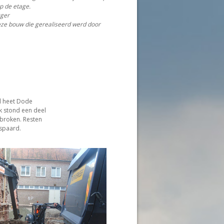
p de etage.
ger
eze bouw die gerealiseerd werd door
l heet Dode
k stond een deel
ebroken. Resten
spaard.