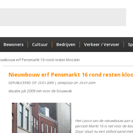
Bewoners
Cultuur
Bedrijven
Verkeer / Vervoer
Sp
euwbouw erf Pensmarkt 16 rond resten klooster
Nieuwbouw erf Pensmarkt 16 rond resten klo
GEPUBLICEERD OP: 23-01-2009 |
GEWIJZIGD OP: 29-07-2009
situatie juli 2009 net voor de bouwvak
Het casco van de nieuwbouw aan d
perceel Markt 16 is net voor de b
Daar staat nu een stijlvol pand me