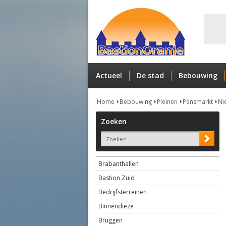
Actueel
De stad
Bebouwing
Home
Bebouwing
Pleinen
Pensmarkt
Ni
Zoeken
Brabanthallen
Bastion Zuid
Bedrijfsterreinen
Binnendieze
Bruggen