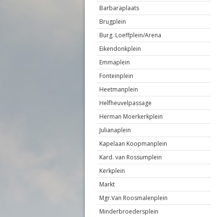
Barbaraplaats
Brugplein
Burg. Loeffplein/Arena
Eikendonkplein
Emmaplein
Fonteinplein
Heetmanplein
Helfheuvelpassage
Herman Moerkerkplein
Julianaplein
Kapelaan Koopmanplein
Kard. van Rossumplein
Kerkplein
Markt
Mgr.Van Roosmalenplein
Minderbroedersplein