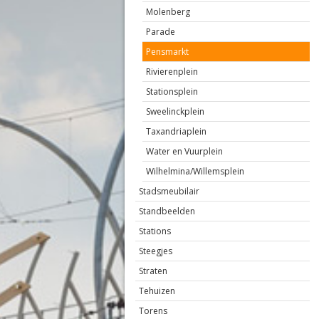
Molenberg
Parade
Pensmarkt
Rivierenplein
Stationsplein
Sweelinckplein
Taxandriaplein
Water en Vuurplein
Wilhelmina/Willemsplein
Stadsmeubilair
Standbeelden
Stations
Steegjes
Straten
Tehuizen
Torens