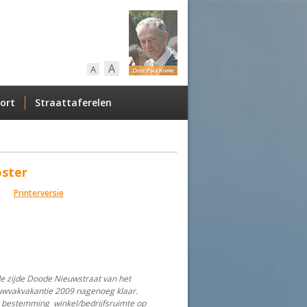
A
A
ort
Straattaferelen
oster
Printerversie
e zijde Doode Nieuwstraat van het
ouwvakvakantie 2009 nagenoeg klaar.
t bestemming winkel/bedrijfsruimte op