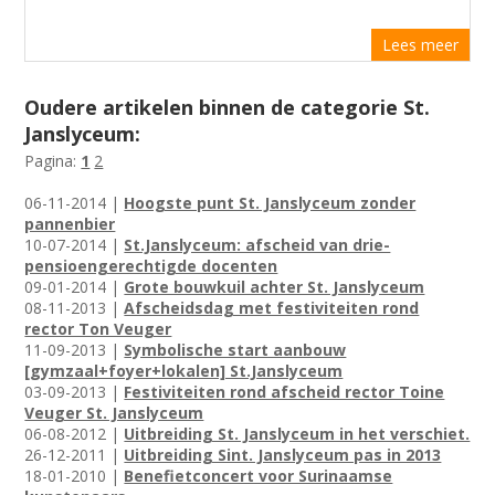
Lees meer
Oudere artikelen binnen de categorie St.
Janslyceum:
Pagina:
1
2
06-11-2014 |
Hoogste punt St. Janslyceum zonder
pannenbier
10-07-2014 |
St.Janslyceum: afscheid van drie-
pensioengerechtigde docenten
09-01-2014 |
Grote bouwkuil achter St. Janslyceum
08-11-2013 |
Afscheidsdag met festiviteiten rond
rector Ton Veuger
11-09-2013 |
Symbolische start aanbouw
[gymzaal+foyer+lokalen] St.Janslyceum
03-09-2013 |
Festiviteiten rond afscheid rector Toine
Veuger St. Janslyceum
06-08-2012 |
Uitbreiding St. Janslyceum in het verschiet.
26-12-2011 |
Uitbreiding Sint. Janslyceum pas in 2013
18-01-2010 |
Benefietconcert voor Surinaamse