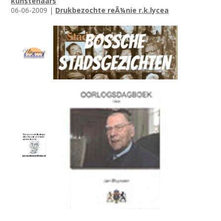
kunstenaars
06-06-2009 |
Drukbezochte reÃ¼nie r.k.lycea