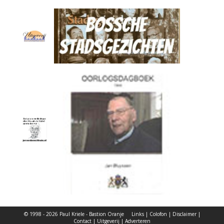
© 1998 - 2026 Paul Kriele - Bastion Oranje
Links
|
Colofon
|
Disclaimer
|
Contact
|
Uitgeverij
|
Adverteren