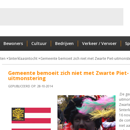
Bewoners
Cultuur
Bedrijven
Verkeer / Vervoer
Sp
nten
Sinterklaasintocht
Gemeente bemoeit zich niet met Zwarte Piet-uitmonst
Gemeente bemoeit zich niet met Zwarte Piet-
uitmonstering
GEPUBLICEERD OP: 28-10-2014
.
De ge
uitmon
Zwarte
Sinter
16 no
de com
niet a