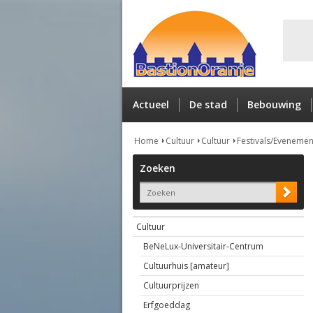
Actueel
De stad
Bebouwing
Home
Cultuur
Cultuur
Festivals/Eveneme
Zoeken
Cultuur
BeNeLux-Universitair-Centrum
Cultuurhuis [amateur]
Cultuurprijzen
Erfgoeddag