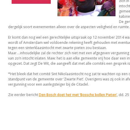
zich in
intoch
gemeen
kabine
De gem
dergelijk soort evenementen alleen over de aspecten veiligheid en ruimte.
Er komt dan nog wel een gerechtelijke uitspraak op 12 november 2014 w
wordt of Amsterdam wel voldoende rekening heeft gehouden met eventuel
tegen een sinterklaasintocht met zwarte pieten zou bestaan.
Maar....inhoudelijke zal de rechter zich niet met een afgegeven vergunning 
van zo’n intocht inlaten. Maw: het is aan elke gemeente vrij hoe daar een 
opgezet. Dat zegt De Wit, die aangeeft dat met alle comités een gesprek i
*Het bleek dat het comité Sint Nikolaasintocht nog zat te wachten op een o
standpunt van de gemeente over ‘Zwarte Piet’. Overigens was zij ook in af
vergunning voor een aanlegsteiger bij de Citadel.
Zie eerder bericht
Den Bosch doet het met ‘Bossche bollen Pieten’
, dd. 25