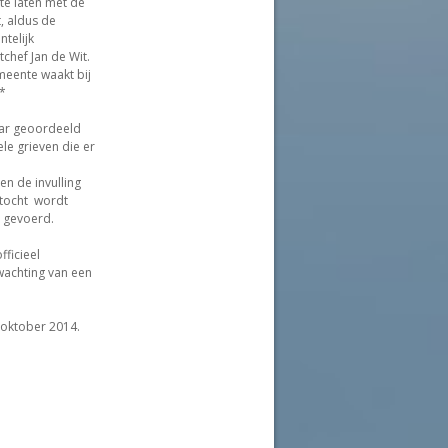
 te laten met de
t, aldus de
telijk
tchef Jan de Wit.
eente waakt bij
*
aar geoordeeld
e grieven die er
en de invulling
intocht wordt
s gevoerd.
fficieel
wachting van een
 oktober 2014.