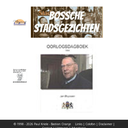
© 1998 - 2026 Paul Kriele - Bastion Oranje
Links
|
Colofon
|
Disclaimer
|
Contact
|
Uitgeverij
|
Adverteren