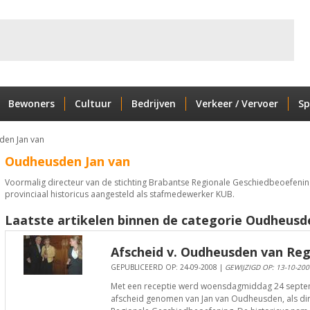
Bewoners
Cultuur
Bedrijven
Verkeer / Vervoer
Sp
en Jan van
Oudheusden Jan van
Voormalig directeur van de stichting Brabantse Regionale Geschiedbeoefeni
provinciaal historicus aangesteld als stafmedewerker KUB.
Laatste artikelen binnen de categorie Oudheusde
Afscheid v. Oudheusden van Re
GEPUBLICEERD OP: 24-09-2008 |
GEWIJZIGD OP: 13-10-200
Met een receptie werd woensdagmiddag 24 septe
afscheid genomen van Jan van Oudheusden, als dir