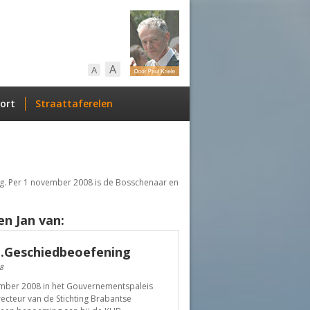
A
A
ort
Straattaferelen
ng. Per 1 november 2008 is de Bosschenaar en
n Jan van:
g.Geschiedbeoefening
8
mber 2008 in het Gouvernementspaleis
ecteur van de Stichting Brabantse