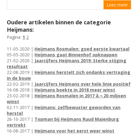
Lees meer
Oudere artikelen binnen de categorie
Heijmans:
Pagina:
1
2
11-05-2020 |
Heijmans Rosmalen: goed eerste kwartaal
05-05-2020 |
Heijmans gaat Binnenhof opknappen
21-02-2020 |
Jaarcijfers Heijmans 2019: Sterke stijging
resultaat
22-08-2019 |
Heijmans herstelt zich ondanks vertraging
in de bouw
22-02-2019 |
Jaarcijfers Heijmans over hele linie positief
16-08-2018 |
Heijmans boekte in 2018 meer winst
23-02-2018 |
Heijmans Rosmalen in 2017 â‚¬ 20 miljoen
winst
02-11-2017 |
Heijmans: zelfbewuster geworden van
herstel
26-10-2017 |
Topman bij Heijmans Ruud Majenburg
vertrekt
16-08-2017 |
Heijmans voor het eerst weer winst