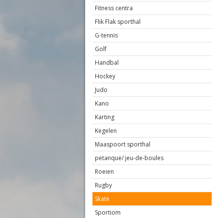
Fitness centra
Flik Flak sporthal
G-tennis
Golf
Handbal
Hockey
Judo
Kano
Karting
Kegelen
Maaspoort sporthal
petanque/ jeu-de-boules
Roeien
Rugby
Skate
Sportiom