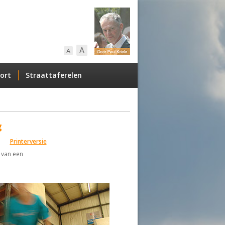
A
A
ort
Straattaferelen
g
Printerversie
s van een