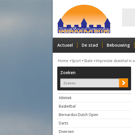
Actueel
De stad
Bebouwing
Home
Sport
Skate
Impressie skatehal in
Zoeken
Atletiek
Basketbal
Bernardus Dutch Open
Darts
Diversen