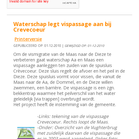
Waterschap legt vispassage aan bij
Crevecoeur
Printerversie
GEPUBLICEERD OP: 01-12-2010 |
GEWIJZIGD OP: 01-12-2010
Om de vismigratie van de Maas naar de Dieze te
verbeteren gaat waterschap Aa en Maas een
vispassage aanleggen ten zuiden van de spuisluis
Crèvecoeur. Deze sluis regelt de afvoer en het peil in de
Dieze. Deze spuisluis vormt voor vissen, die vanuit de
Maas naar de Aa, de Dommel, en de Dieze willen
zwemmen, een barrière. De vispassage is een zgn.
bekkentrap waarmee het peilverschil van het water
geleidelijk [via trappen] overbrugd wordt.
Het project heeft de instemming van de gemeente.
-Links: tekening van de vispassage
Crevecoeur.
Rechts loopt de Maas
.
-Onder: Overzicht van de Vughterbrug
met zuidelijk daarvan de vispassage die
er in 2003 werd aangelegd. [lnker foto: