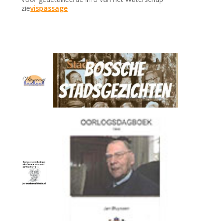
zie
vispassage