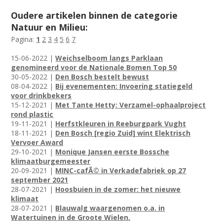
Oudere artikelen binnen de categorie
Natuur en Milieu:
Pagina:
1
2
3
4
5
6
7
15-06-2022 |
Weichselboom langs Parklaan
genomineerd voor de Nationale Bomen Top 50
30-05-2022 |
Den Bosch bestelt bewust
08-04-2022 |
Bij evenementen: Invoering statiegeld
voor drinkbekers
15-12-2021 |
Met Tante Hetty: Verzamel-ophaalproject
rond plastic
19-11-2021 |
Herfstkleuren in Reeburgpark Vught
18-11-2021 |
Den Bosch [regio Zuid] wint Elektrisch
Vervoer Award
29-10-2021 |
Monique Jansen eerste Bossche
klimaatburgemeester
20-09-2021 |
MINC-cafÃ© in Verkadefabriek op 27
september 2021
28-07-2021 |
Hoosbuien in de zomer: het nieuwe
klimaat
28-07-2021 |
Blauwalg waargenomen o.a. in
Watertuinen in de Groote Wielen.