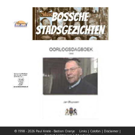
© 1998 - 2026 Paul Kriele - Bastion Oranje
Links
|
Colofon
|
Disclaimer
|