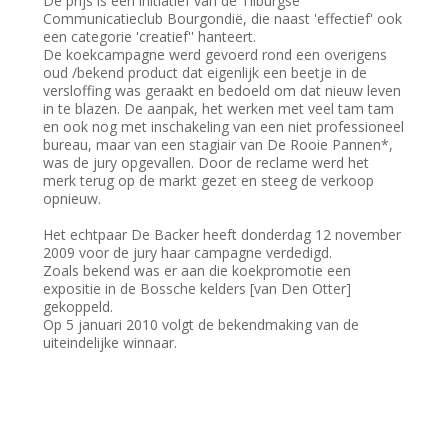
De prijs is een initiatief van de Tilburgse
Communicatieclub Bourgondië, die naast 'effectief' ook
een categorie 'creatief'' hanteert.
De koekcampagne werd gevoerd rond een overigens
oud /bekend product dat eigenlijk een beetje in de
versloffing was geraakt en bedoeld om dat nieuw leven
in te blazen. De aanpak, het werken met veel tam tam
en ook nog met inschakeling van een niet professioneel
bureau, maar van een stagiair van De Rooie Pannen*,
was de jury opgevallen. Door de reclame werd het
merk terug op de markt gezet en steeg de verkoop
opnieuw.
Het echtpaar De Backer heeft donderdag 12 november
2009 voor de jury haar campagne verdedigd.
Zoals bekend was er aan die koekpromotie een
expositie in de Bossche kelders [van Den Otter]
gekoppeld.
Op 5 januari 2010 volgt de bekendmaking van de
uiteindelijke winnaar.