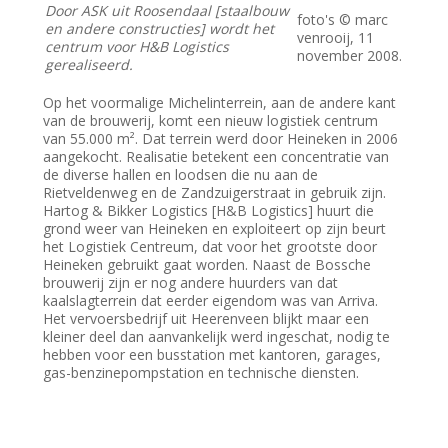
Door ASK uit Roosendaal [staalbouw
foto's © marc
en andere constructies] wordt het
venrooij, 11
centrum voor H&B Logistics
november 2008.
gerealiseerd.
Op het voormalige Michelinterrein, aan de andere kant
van de brouwerij, komt een nieuw logistiek centrum
van 55.000 m². Dat terrein werd door Heineken in 2006
aangekocht. Realisatie betekent een concentratie van
de diverse hallen en loodsen die nu aan de
Rietveldenweg en de Zandzuigerstraat in gebruik zijn.
Hartog & Bikker Logistics [H&B Logistics] huurt die
grond weer van Heineken en exploiteert op zijn beurt
het Logistiek Centreum, dat voor het grootste door
Heineken gebruikt gaat worden. Naast de Bossche
brouwerij zijn er nog andere huurders van dat
kaalslagterrein dat eerder eigendom was van Arriva.
Het vervoersbedrijf uit Heerenveen blijkt maar een
kleiner deel dan aanvankelijk werd ingeschat, nodig te
hebben voor een busstation met kantoren, garages,
gas-benzinepompstation en technische diensten.