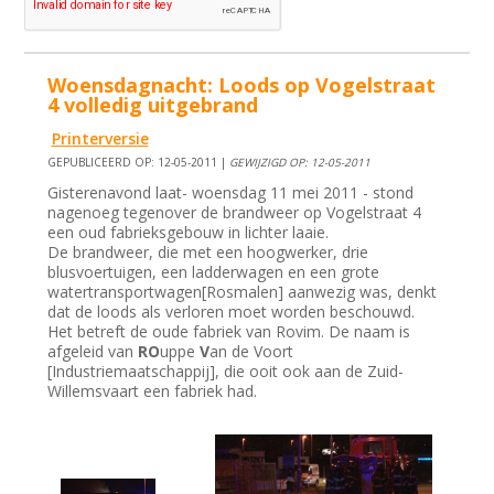
Woensdagnacht: Loods op Vogelstraat
4 volledig uitgebrand
Printerversie
GEPUBLICEERD OP: 12-05-2011 |
GEWIJZIGD OP: 12-05-2011
Gisterenavond laat- woensdag 11 mei 2011 - stond
nagenoeg tegenover de brandweer op Vogelstraat 4
een oud fabrieksgebouw in lichter laaie.
De brandweer, die met een hoogwerker, drie
blusvoertuigen, een ladderwagen en een grote
watertransportwagen[Rosmalen] aanwezig was, denkt
dat de loods als verloren moet worden beschouwd.
Het betreft de oude fabriek van Rovim. De naam is
afgeleid van
RO
uppe
V
an de Voort
[Industriemaatschappij], die ooit ook aan de Zuid-
Willemsvaart een fabriek had.