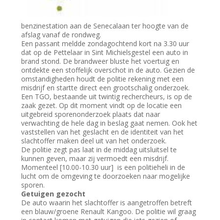
benzinestation aan de Senecalaan ter hoogte van de
afslag vanaf de rondweg.
Een passant meldde zondagochtend kort na 3.30 uur
dat op de Pettelaar in Sint Michielsgestel een auto in
brand stond. De brandweer bluste het voertuig en
ontdekte een stoffelijk overschot in de auto. Gezien de
omstandigheden houdt de politie rekening met een
misdrijf en startte direct een grootschalig onderzoek.
Een TGO, bestaande uit twintig rechercheurs, is op de
zaak gezet. Op dit moment vindt op de locatie een
uitgebreid sporenonderzoek plaats dat naar
verwachting de hele dag in beslag gaat nemen. Ook het
vaststellen van het geslacht en de identiteit van het
slachtoffer maken deel uit van het onderzoek.
De politie zegt pas laat in de middag uitsluitsel te
kunnen geven, maar zij vermoedt een misdrijf.
Momenteel [10.00-10.30 uur] is een politieheli in de
lucht om de omgeving te doorzoeken naar mogelijke
sporen.
Getuigen gezocht
De auto waarin het slachtoffer is aangetroffen betreft
een blauw/groene Renault Kangoo. De politie wil graag