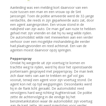
Aanleiding was een melding kort daarvoor van een
ruzie tussen een man en een vrouw op de Sint
Janssingel. Toen de politie arriveerde werd de 32-jarige
verdachte, die reeds in zijn geparkeerde auto zat, door
een agent aangesproken. Een vrouw stond in de
nabijheid van zijn auto. De man gaf aan ruzie te hebben
gehad met zijn vriendin en dat hij nu weg wilde rijden.
De automobilist wilde niet meewerken aan een verder
verhoor over een mogelijke mishandeling,die eerder
had plaatsgevonden en reed achteruit. Een van de
agenten moest daarvoor opzij springen.
Pepperspray
Omdat hij weigerde uit zijn voertuig te komen en
trachtte weg te rijden, werd hij door het openstaande
portierraam gesprayed met pepperspray. De man leek
zich daar niets van aan te trekken en gaf vol gas
vooruit, terwijl een agent voor zijn voertuig stond. De
agent kon net op tijd wegspringen. Desondanks werd
hij in de flank licht geraakt. De automobilist reed
vervolgens hard weg richting Vughterstraat. De politie
zette de achtervolging in die eindige bij het
benzinetankstation waar de automobilist zijn voertuig
aan de kant zette. Hij werd ingesloten voor verder