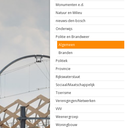
Monumenten e.d.
Natuur en Milieu
nieuws-den-bosch
Onderwijs
Politie en Brandweer
Algemeen
Branden
Politiek
Provincie
Rijkswaterstaat
Sociaal/Maatschappelijk
Toerisme
Verenigingen/Netwerken
VVV
Weenergroep
Woningbouw