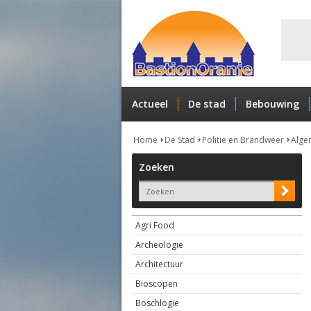
Actueel
De stad
Bebouwing
Home
De Stad
Politie en Brandweer
Alge
Zoeken
Agri Food
Archeologie
Architectuur
Bioscopen
Boschlogie