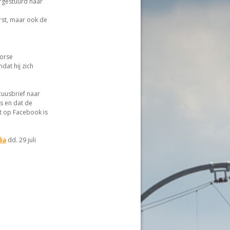
rgestuurd naar
st, maar ook de
forse
at hij zich
uusbrief naar
s en dat de
t op Facebook is
ia
dd. 29 juli