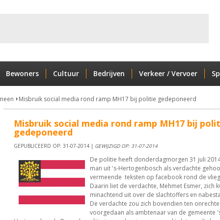
Bewoners
Cultuur
Bedrijven
Verkeer / Vervoer
Sp
meen
Misbruik social media rond ramp MH17 bij politie gedeponeerd
Misbruik social media rond ramp MH17 bij polit
gedeponeerd
GEPUBLICEERD OP: 31-07-2014 |
GEWIJZIGD OP: 31-07-2014
De politie heeft donderdagmorgen 31 juli 2014
man uit 's-Hertogenbosch als verdachte geho
vermeende teksten op facebook rond de vli
Daarin liet de verdachte, Mehmet Esmer, zich 
minachtend uit over de slachtoffers en nabes
De verdachte zou zich bovendien ten onrecht
voorgedaan als ambtenaar van de gemeente '