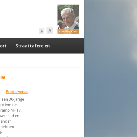
A
A
ort
Straattaferelen
ie
Printerversie
 een 30-jarige
ord ivm de
egramp MH17.
kwetsend en
taanden.
e hebben
s-