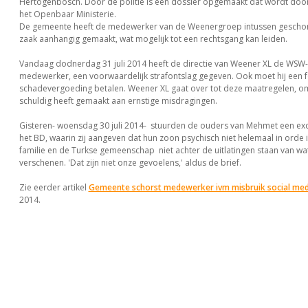
Hertogenbosch. Door de politie is een dossier opgemaakt dat wordt doo
het Openbaar Ministerie.
De gemeente heeft de medewerker van de Weenergroep intussen geschor
zaak aanhangig gemaakt, wat mogelijk tot een rechtsgang kan leiden.
Vandaag dodnerdag 31 juli 2014 heeft de directie van Weener XL de WSW-
medewerker, een voorwaardelijk strafontslag gegeven. Ook moet hij een 
schadevergoeding betalen. Weener XL gaat over tot deze maatregelen, omd
schuldig heeft gemaakt aan ernstige misdragingen.
Gisteren- woensdag 30 juli 2014- stuurden de ouders van Mehmet een exc
het BD, waarin zij aangeven dat hun zoon psychisch niet helemaal in orde i
familie en de Turkse gemeenschap niet achter de uitlatingen staan van wa
verschenen. 'Dat zijn niet onze gevoelens,' aldus de brief.
Zie eerder artikel
Gemeente schorst medewerker ivm misbruik social med
2014.