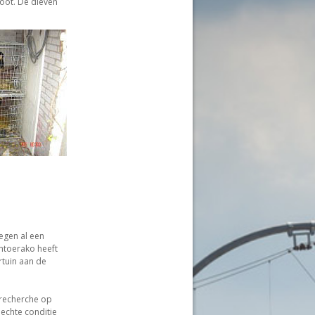
poot. De dieven
egen al een
toerako heeft
rtuin aan de
 recherche op
lechte conditie