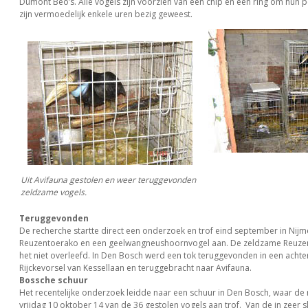
Dumont Beo’s. Alle vogels zijn voorzien van een chip en een ring om hun 
zijn vermoedelijk enkele uren bezig geweest.
Uit Avifauna gestolen en weer teruggevonden
zeldzame vogels.
Teruggevonden
De recherche startte direct een onderzoek en trof eind september in Nijm
Reuzentoerako en een geelwangneushoornvogel aan. De zeldzame Reuzen
het niet overleefd. In Den Bosch werd een tok teruggevonden in een achte
Rijckevorsel van Kessellaan en teruggebracht naar Avifauna.
Bossche schuur
Het recentelijke onderzoek leidde naar een schuur in Den Bosch, waar de
vrijdag 10 oktober 14 van de 36 gestolen vogels aan trof. Van de in zeer s