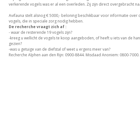
verkerende vogels was er al een overleden. Zij zijn direct overgebracht na
Avifauna stelt alsnog € 5000,- beloning beschikbaar voor informatie over 
vogels, die in speciale zorg nodig hebben.
De recherche vraagt zich af :
- waar de resterende 19 vogels zijn?
-kreeg u wellicht de vogels te koop aangeboden, of heeft u iets van de han
gezien?
-was u getuige van de diefstal of weet u ergens meer van?
Recherche Alphen aan den Rijn: 0900-8844. Misdaad Anoniem: 0800-7000.