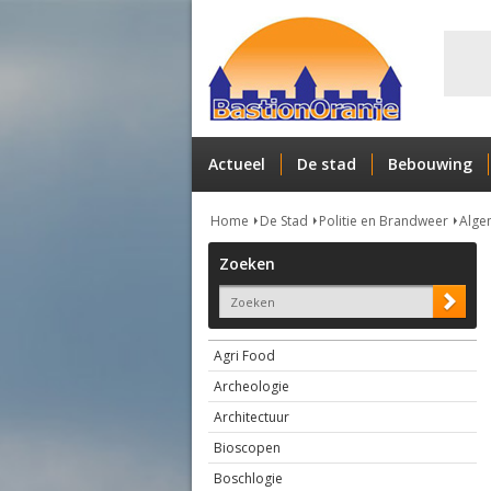
Actueel
De stad
Bebouwing
Home
De Stad
Politie en Brandweer
Alge
Zoeken
Agri Food
Archeologie
Architectuur
Bioscopen
Boschlogie