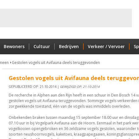
Bewoners
Cultuur
Bedrijven
Verkeer / Vervoer
Sp
meen
Gestolen vogels uit Avifauna deels teruggevonden
Gestolen vogels uit Avifauna deels teruggevo
GEPUBLICEERD OP: 21-10-2014 |
GEWIJZIGD OP: 21-10-2014
De recherche in Alphen aan den Rijn heeft in een schuur in Den Bosch 14 v
gestolen vogels uit Avifauna teruggevonden. Sommige vogels verkeerden 
zorgwekkende toestand, één van de vogels was inmiddels overleden.
Onbekenden braken tussen maandag 15 september 18.00 uur en dinsdag
07.10 uur in bij Vogelpark Avifauna aan de Hoorn. Eenmaal in het park we
vogelkooien opengebroken en 36 zeldzame vogels gestolen, waaronder t
soorten neushoornvogels, kaketoes, kraagpapegaaien, koningsglansspr