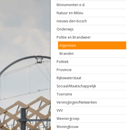
Monumenten e.d.
Natuur en Milieu
nieuws-den-bosch
Onderwijs
Politie en Brandweer
Algemeen
Branden
Politiek
Provincie
Rijkswaterstaat
Sociaal/Maatschappelijk
Toerisme
Verenigingen/Netwerken
VVV
Weenergroep
Woningbouw