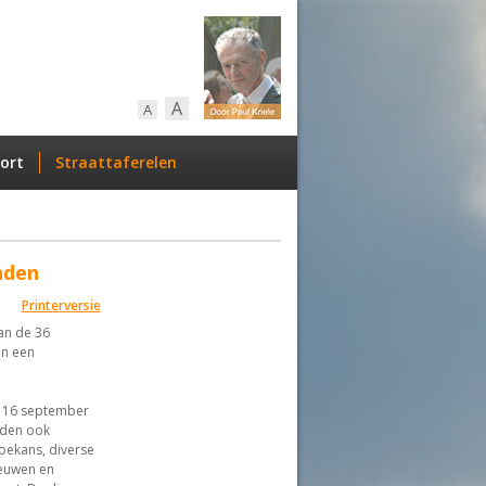
A
A
ort
Straattaferelen
nden
Printerversie
an de 36
in een
 16 september
rden ook
oekans, diverse
eeuwen en