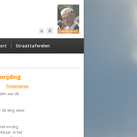
A
A
ort
Straattaferelen
nrijding
Printerversie
eden aan de
er de weg, waar
ek ernstig
kbaar. In het