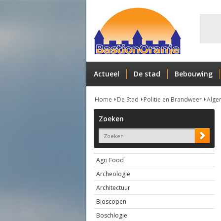
Actueel
De stad
Bebouwing
Home
De Stad
Politie en Brandweer
Alge
Zoeken
Agri Food
Archeologie
Architectuur
Bioscopen
Boschlogie