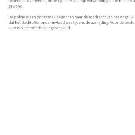
ziekenhuis overleed hij korte tijd later aan zijn verwondingen. De bestuurst
gewond.
De politie is een onderzoek begonnen naar de toedracht van het ongeluk en 
dat het slachtoffer onder invloed was tijdens de aanrijding. Voor de bestu
auto is slachtofferhulp ingeschakeld.