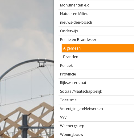
Monumenten e.d.
Natuur en Milieu
nieuws-den-bosch
Onderwijs
Politie en Brandweer
Algemeen
Branden
Politiek
Provincie
Rijkswaterstaat
Sociaal/Maatschappelijk
Toerisme
Verenigingen/Netwerken
VVV
Weenergroep
Woningbouw