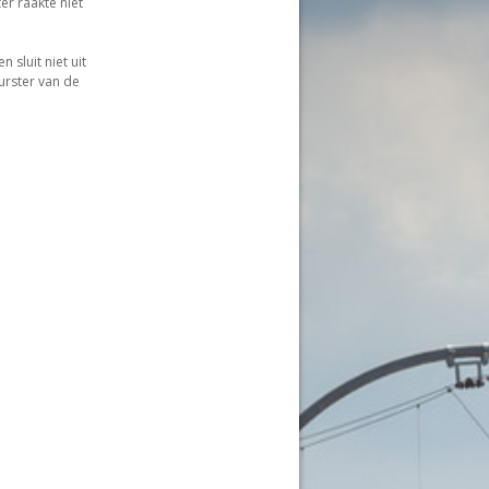
er raakte niet
sluit niet uit
urster van de