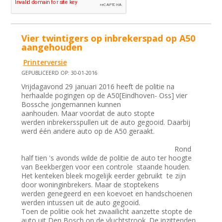
Vier twintigers op inbrekerspad op A50
aangehouden
Printerversie
GEPUBLICEERD OP: 30-01-2016
Vrijdagavond 29 januari 2016 heeft de politie na
herhaalde pogingen op de A50[Eindhoven- Oss] vier
Bossche jongemannen kunnen
aanhouden. Maar voordat de auto stopte
werden inbrekersspullen uit de auto gegooid. Daarbij
werd één andere auto op de A50 geraakt.
Rond
half tien 's avonds wilde de politie de auto ter hoogte
van Beekbergen voor een controle staande houden.
Het kenteken bleek mogelijk eerder gebruikt te zijn
door woninginbrekers. Maar de stoptekens
werden genegeerd en een koevoet en handschoenen
werden intussen uit de auto gegooid.
Toen de politie ook het zwaailicht aanzette stopte de
auto uit Den Bosch op de vluchtstrook. De inzittenden