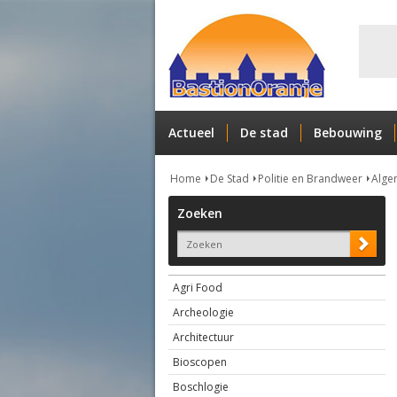
Actueel
De stad
Bebouwing
Home
De Stad
Politie en Brandweer
Alge
Zoeken
Agri Food
Archeologie
Architectuur
Bioscopen
Boschlogie