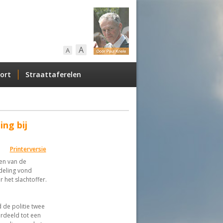
A
A
ort
Straattaferelen
ing bij
Printerversie
en van de
deling vond
r het slachtoffer.
 de politie twee
rdeeld tot een