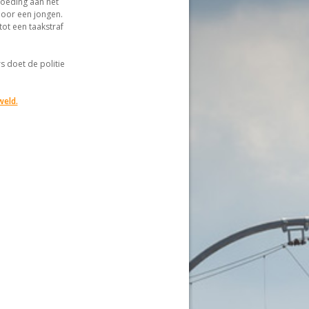
goeding aan het
door een jongen.
ot een taakstraf
s doet de politie
weld.