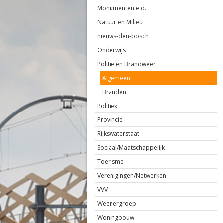
Monumenten e.d.
Natuur en Milieu
nieuws-den-bosch
Onderwijs
Politie en Brandweer
Algemeen
Branden
Politiek
Provincie
Rijkswaterstaat
Sociaal/Maatschappelijk
Toerisme
Verenigingen/Netwerken
VVV
Weenergroep
Woningbouw