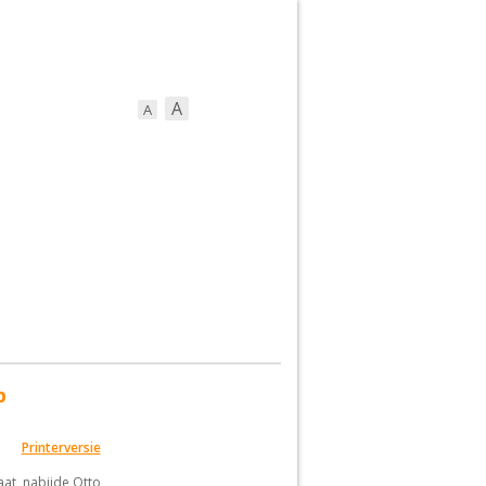
A
A
p
Printerversie
aat, nabijde Otto