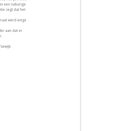
in een naburige
ie zegt dat het
traat werd enige
er aan dat er
e.
sewijk.