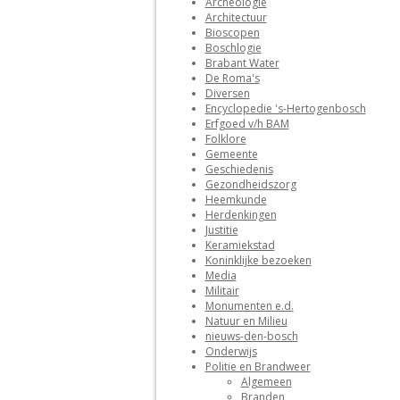
Archeologie
Architectuur
Bioscopen
Boschlogie
Brabant Water
De Roma's
Diversen
Encyclopedie 's-Hertogenbosch
Erfgoed v/h BAM
Folklore
Gemeente
Geschiedenis
Gezondheidszorg
Heemkunde
Herdenkingen
Justitie
Keramiekstad
Koninklijke bezoeken
Media
Militair
Monumenten e.d.
Natuur en Milieu
nieuws-den-bosch
Onderwijs
Politie en Brandweer
Algemeen
Branden