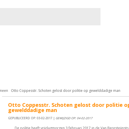
meen
Otto Coppesstr. Schoten gelost door politie op gewelddadige man
Otto Coppesstr. Schoten gelost door politie o
gewelddadige man
GEPUBLICEERD OP: 03-02-2017 |
GEWIJZIGD OP: 04-02-2017
De politie heeft vrijdagmorgen 3 februari 2017 in de Van Beresteijnstr