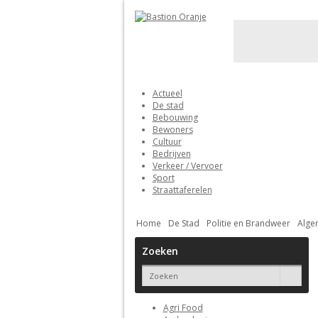
Actueel
De stad
Bebouwing
Bewoners
Cultuur
Bedrijven
Verkeer / Vervoer
Sport
Straattaferelen
Home
De Stad
Politie en Brandweer
Alge
Zoeken
Agri Food