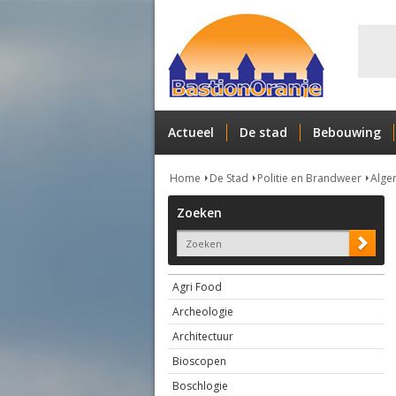
Actueel
De stad
Bebouwing
Home
De Stad
Politie en Brandweer
Alge
Zoeken
Agri Food
Archeologie
Architectuur
Bioscopen
Boschlogie