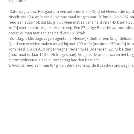
ingenomen.
-Zaterdagavond: Het gaat om een automobilist [40 jr.] uit Heesch die op d
Nistelrode 174 km/h reed, ipv maximaal toegestaan120 km/h. Op N267 o
reed een automobilist [35 jr.] uit Veen met een snelheid van 145 km/h [ip
km/h] over een doorgetrokken streep. Een 27-jarige Bossche automobilis
onder Vlijmen met een snelheid van 151 km/h.
-Zondag: ‘s Middags zagen agenten in Heeswijk-Dinther een Schijndelnaar [2
Quad een wheeley maken terwijl hij met 100 km/h [maximaal 50 km/h] d
kom reed. Op de A50 onder Veghel reden twee Udenaren [22 jr.] beiden 
[maximaal is daar 120 km/h toegestaan]. Volgens de politie waren het be
automobilisten die een automeeting hadden bezocht.
‘s Avonds reed een man [54 jr.] uit Bennekom op de Bossche rondweg me