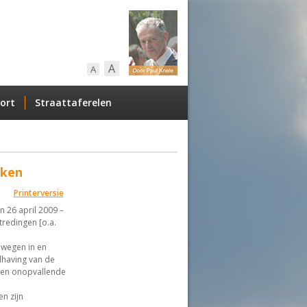
A
A
ort
Straattaferelen
kken
Printerversie
n 26 april 2009 –
redingen [o.a.
wegen in en
dhaving van de
een onopvallende
n zijn