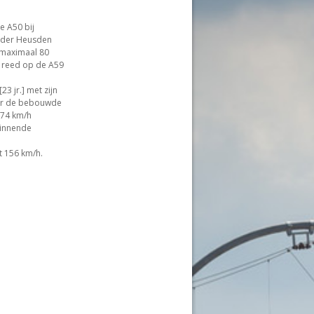
e A50 bij
nder Heusden
v maximaal 80
t reed op de A59
3 jr.] met zijn
oor de bebouwde
174 km/h
ginnende
t 156 km/h.