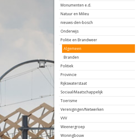
Monumenten e.d.
Natuur en Milieu
nieuws-den-bosch
Onderwijs
Politie en Brandweer
Algemeen
Branden
Politiek
Provincie
Rijkswaterstaat
Sociaal/Maatschappelijk
Toerisme
Verenigingen/Netwerken
VVV
Weenergroep
Woningbouw