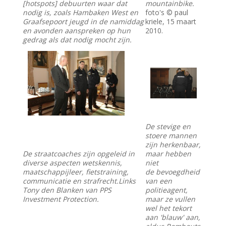
[hotspots] debuurten waar dat
mountainbike.
nodig is, zoals Hambaken West en
foto's © paul
Graafsepoort jeugd in de namiddag
kriele, 15 maart
en avonden aanspreken op hun
2010.
gedrag als dat nodig mocht zijn.
De stevige en
stoere mannen
zijn herkenbaar,
De straatcoaches zijn opgeleid in
maar hebben
diverse aspecten wetskennis,
niet
maatschappijleer, fietstraining,
de bevoegdheid
communicatie en strafrecht.Links
van een
Tony den Blanken van PPS
politieagent,
Investment Protection.
maar ze vullen
wel het tekort
aan 'blauw' aan,