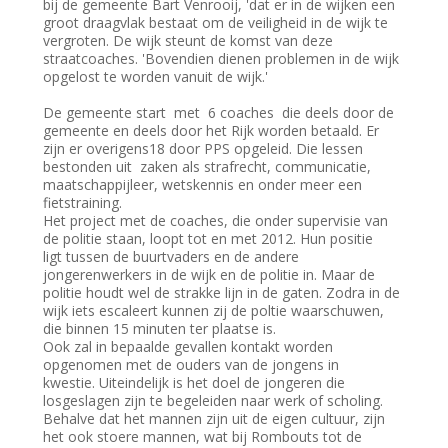
bij de gemeente Bart Venrooij, 'dat er in de wijken een
groot draagvlak bestaat om de veiligheid in de wijk te
vergroten. De wijk steunt de komst van deze
straatcoaches. 'Bovendien dienen problemen in de wijk
opgelost te worden vanuit de wijk.'
De gemeente start met 6 coaches die deels door de
gemeente en deels door het Rijk worden betaald. Er
zijn er overigens18 door PPS opgeleid. Die lessen
bestonden uit zaken als strafrecht, communicatie,
maatschappijleer, wetskennis en onder meer een
fietstraining.
Het project met de coaches, die onder supervisie van
de politie staan, loopt tot en met 2012. Hun positie
ligt tussen de buurtvaders en de andere
jongerenwerkers in de wijk en de politie in. Maar de
politie houdt wel de strakke lijn in de gaten. Zodra in de
wijk iets escaleert kunnen zij de poltie waarschuwen,
die binnen 15 minuten ter plaatse is.
Ook zal in bepaalde gevallen kontakt worden
opgenomen met de ouders van de jongens in
kwestie. Uiteindelijk is het doel de jongeren die
losgeslagen zijn te begeleiden naar werk of scholing.
Behalve dat het mannen zijn uit de eigen cultuur, zijn
het ook stoere mannen, wat bij Rombouts tot de