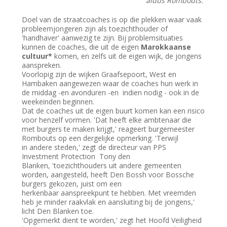
aldus Rombouts.
Doel van de straatcoaches is op die plekken waar vaak
probleemjongeren zijn als toezichthouder of
'handhaver' aanwezig te zijn. Bij problemsituaties
kunnen de coaches, die uit de eigen
Marokkaanse
cultuur*
komen, en zelfs uit de eigen wijk, de jongens
aanspreken.
Voorlopig zijn de wijken Graafsepoort, West en
Hambaken aangewezen waar de coaches hun werk in
de middag -en avonduren -en indien nodig - ook in de
weekeinden beginnen.
Dat de coaches uit de eigen buurt komen kan een risico
voor henzelf vormen. 'Dat heeft elke ambtenaar die
met burgers te maken krijgt,' reageert burgemeester
Rombouts op een dergelijke opmerking. 'Terwijl
in andere steden,' zegt de directeur van PPS
Investment Protection Tony den
Blanken, 'toezichthouders uit andere gemeenten
worden, aangesteld, heeft Den Bossh voor Bossche
burgers gekozen, juist om een
herkenbaar aanspreekpunt te hebben. Met vreemden
heb je minder raakvlak en aansluiting bij de jongens,'
licht Den Blanken toe.
'Opgemerkt dient te worden,' zegt het Hoofd Veiligheid