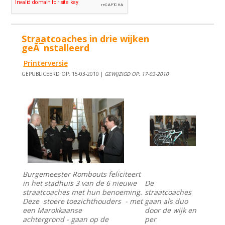
Straatcoaches in drie wijken
geÃ¯nstalleerd
Printerversie
GEPUBLICEERD OP: 15-03-2010 |
GEWIJZIGD OP: 17-03-2010
Burgemeester Rombouts feliciteert
in het stadhuis 3 van de 6 nieuwe
De
straatcoaches met hun benoeming.
straatcoaches
Deze stoere toezichthouders - met
gaan als duo
een Marokkaanse
door de wijk en
achtergrond - gaan op de
per