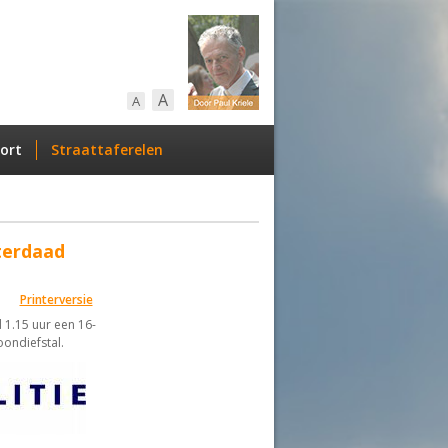
A
A
ort
Straattaferelen
terdaad
Printerversie
 1.15 uur een 16-
oondiefstal.