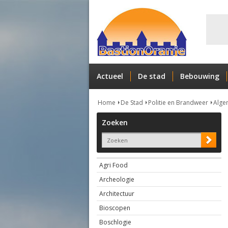
Actueel
De stad
Bebouwing
Home
De Stad
Politie en Brandweer
Alge
Zoeken
Agri Food
Archeologie
Architectuur
Bioscopen
Boschlogie