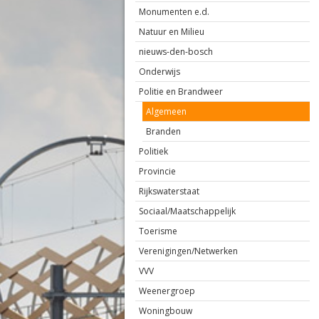
Monumenten e.d.
Natuur en Milieu
nieuws-den-bosch
Onderwijs
Politie en Brandweer
Algemeen
Branden
Politiek
Provincie
Rijkswaterstaat
Sociaal/Maatschappelijk
Toerisme
Verenigingen/Netwerken
VVV
Weenergroep
Woningbouw