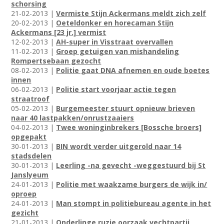
schorsing
21-02-2013 |
Vermiste Stijn Ackermans meldt zich zelf
20-02-2013 |
Oeteldonker en horecaman Stijn
Ackermans [23 jr.] vermist
12-02-2013 |
AH-super in Visstraat overvallen
11-02-2013 |
Groep getuigen van mishandeling
Rompertsebaan gezocht
08-02-2013 |
Politie gaat DNA afnemen en oude boetes
innen
06-02-2013 |
Politie start voorjaar actie tegen
straatroof
05-02-2013 |
Burgemeester stuurt opnieuw brieven
naar 40 lastpakken/onrustzaaiers
04-02-2013 |
Twee woninginbrekers [Bossche broers]
opgepakt
30-01-2013 |
BIN wordt verder uitgerold naar 14
stadsdelen
30-01-2013 |
Leerling -na gevecht -weggestuurd bij St
Janslyeum
24-01-2013 |
Politie met waakzame burgers de wijk in/
oproep
24-01-2013 |
Man stompt in politiebureau agente in het
gezicht
21-01-2013 |
Onderlinge ruzie oorzaak vechtpartij