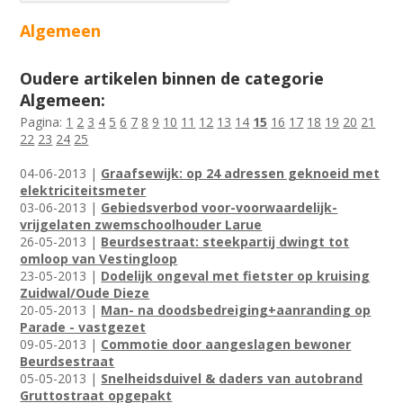
Algemeen
Oudere artikelen binnen de categorie
Algemeen:
Pagina:
1
2
3
4
5
6
7
8
9
10
11
12
13
14
15
16
17
18
19
20
21
22
23
24
25
04-06-2013 |
Graafsewijk: op 24 adressen geknoeid met
elektriciteitsmeter
03-06-2013 |
Gebiedsverbod voor-voorwaardelijk-
vrijgelaten zwemschoolhouder Larue
26-05-2013 |
Beurdsestraat: steekpartij dwingt tot
omloop van Vestingloop
23-05-2013 |
Dodelijk ongeval met fietster op kruising
Zuidwal/Oude Dieze
20-05-2013 |
Man- na doodsbedreiging+aanranding op
Parade - vastgezet
09-05-2013 |
Commotie door aangeslagen bewoner
Beurdsestraat
05-05-2013 |
Snelheidsduivel & daders van autobrand
Gruttostraat opgepakt