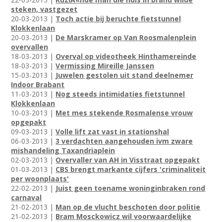
steken, vastgezet
20-03-2013 |
Toch actie bij beruchte fietstunnel
Klokkenlaan
20-03-2013 |
De Marskramer op Van Roosmalenplein
overvallen
18-03-2013 |
Overval op videotheek Hinthamereinde
18-03-2013 |
Vermissing Mireille Janssen
15-03-2013 |
Juwelen gestolen uit stand deelnemer
Indoor Brabant
11-03-2013 |
Nog steeds intimidaties fietstunnel
Klokkenlaan
10-03-2013 |
Met mes stekende Rosmalense vrouw
opgepakt
09-03-2013 |
Volle lift zat vast in stationshal
06-03-2013 |
3 verdachten aangehouden ivm zware
mishandeling Taxandriaplein
02-03-2013 |
Overvaller van AH in Visstraat opgepakt
01-03-2013 |
CBS brengt markante cijfers 'criminaliteit
per woonplaats'
22-02-2013 |
Juist geen toename woninginbraken rond
carnaval
21-02-2013 |
Man op de vlucht beschoten door politie
21-02-2013 |
Bram Mosckowicz wil voorwaardelijke