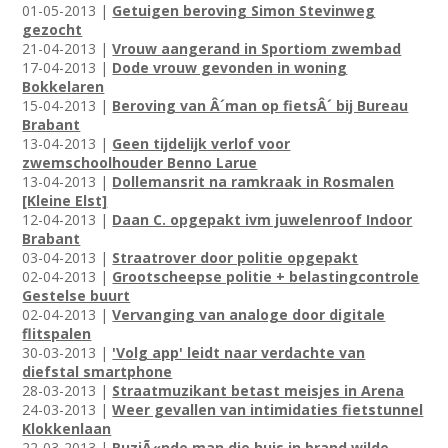
01-05-2013 |
Getuigen beroving Simon Stevinweg
gezocht
21-04-2013 |
Vrouw aangerand in Sportiom zwembad
17-04-2013 |
Dode vrouw gevonden in woning
Bokkelaren
15-04-2013 |
Beroving van Â´man op fietsÂ´ bij Bureau
Brabant
13-04-2013 |
Geen tijdelijk verlof voor
zwemschoolhouder Benno Larue
13-04-2013 |
Dollemansrit na ramkraak in Rosmalen
[Kleine Elst]
12-04-2013 |
Daan C. opgepakt ivm juwelenroof Indoor
Brabant
03-04-2013 |
Straatrover door politie opgepakt
02-04-2013 |
Grootscheepse politie + belastingcontrole
Gestelse buurt
02-04-2013 |
Vervanging van analoge door digitale
flitspalen
30-03-2013 |
'Volg app' leidt naar verdachte van
diefstal smartphone
28-03-2013 |
Straatmuzikant betast meisjes in Arena
24-03-2013 |
Weer gevallen van intimidaties fietstunnel
Klokkenlaan
22-03-2013 |
RuziÃ«nde man die huis in brand wilde