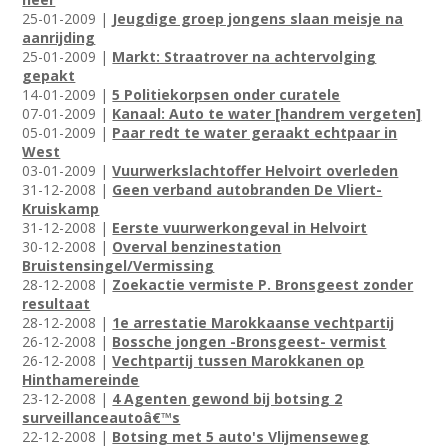
25-01-2009 |
Jeugdige groep jongens slaan meisje na
aanrijding
25-01-2009 |
Markt: Straatrover na achtervolging
gepakt
14-01-2009 |
5 Politiekorpsen onder curatele
07-01-2009 |
Kanaal: Auto te water [handrem vergeten]
05-01-2009 |
Paar redt te water geraakt echtpaar in
West
03-01-2009 |
Vuurwerkslachtoffer Helvoirt overleden
31-12-2008 |
Geen verband autobranden De Vliert-
Kruiskamp
31-12-2008 |
Eerste vuurwerkongeval in Helvoirt
30-12-2008 |
Overval benzinestation
Bruistensingel/Vermissing
28-12-2008 |
Zoekactie vermiste P. Bronsgeest zonder
resultaat
28-12-2008 |
1e arrestatie Marokkaanse vechtpartij
26-12-2008 |
Bossche jongen -Bronsgeest- vermist
26-12-2008 |
Vechtpartij tussen Marokkanen op
Hinthamereinde
23-12-2008 |
4 Agenten gewond bij botsing 2
surveillanceautoâ€™s
22-12-2008 |
Botsing met 5 auto's Vlijmenseweg