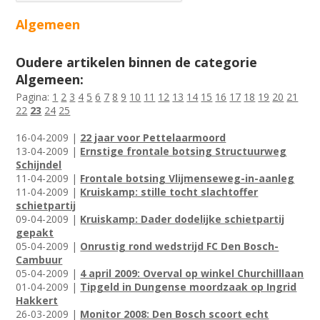
Algemeen
Oudere artikelen binnen de categorie
Algemeen:
Pagina:
1
2
3
4
5
6
7
8
9
10
11
12
13
14
15
16
17
18
19
20
21
22
23
24
25
16-04-2009 |
22 jaar voor Pettelaarmoord
13-04-2009 |
Ernstige frontale botsing Structuurweg
Schijndel
11-04-2009 |
Frontale botsing Vlijmenseweg-in-aanleg
11-04-2009 |
Kruiskamp: stille tocht slachtoffer
schietpartij
09-04-2009 |
Kruiskamp: Dader dodelijke schietpartij
gepakt
05-04-2009 |
Onrustig rond wedstrijd FC Den Bosch-
Cambuur
05-04-2009 |
4 april 2009: Overval op winkel Churchilllaan
01-04-2009 |
Tipgeld in Dungense moordzaak op Ingrid
Hakkert
26-03-2009 |
Monitor 2008: Den Bosch scoort echt