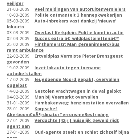
veiliger
21-03-2009 |
Veel meldingen van autoruitenvernielers
10-03-2009 |
Politie ontmantelt 3 hennepkwekerijen
05-03-2009 |
Auto-inbrekers vast dankzij 'nieuwe'
lokauto
03-03-2009 |
Overlast Kerkplein: Politie komt in actie
02-03-2009 |
Succes extra â€˜wildplastoilettenâ€™
25-02-2009 |
Hinthamerstr: Man gereanimeerd/bus
ramt ambulance
22-02-2009 |
Ertveldplas:Vermiste Pieter Bronsgeest
gevonden
19-02-2009 |
Inzet lokauto tegen toename
autodiefstallen
17-02-2009 |
Jeugdbende Noord gepakt, overvallen
opgelost
14-02-2009 |
Gestolen vrachtwagen in de val gelokt
04-02-2009 |
Man bij Veemarkt overvallen
31-01-2009 |
Hambakenweg: benzinestation overvallen
28-01-2009 |
Korpschef
AkerboomCoÃ¶rdinatorTerrorismeBestrijding
27-01-2009 |
Verdachte [42jr.] huiselijk geweld rijdt
agent aan
27-01-2009 |
Oud-agente steelt en schiet zichzelf bijna
neer