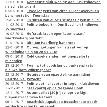
14-03-2018 |
Gemeente sluit woning aan Buskeshoeven
na schietincident
03-03-2018 |
Twee jongens van circa 15 jaar overvallen
benzinestation Teunislaan
25-02-2018 |
30 ruiten van auto's stukgeslagen in Zuid I
11-02-2018 |
Politie bekeurt in Den Bosch en Eindhoven
25 snorders
10-02-2018 |
Hofstad: kraan open laten staan/
wietkwekerij ontdekt
31-01-2018 |
Dirk Jan Paarlberg bankroet
22-01-2018 |
Oproep getuigen van straatroof op
Wilhelminaplein op 20-01-2018
08-01-2018 |
Cold casekalender met onopgeloste
misdaden
28-12-2017 |
Poging tot doodslag op parkeerplaats
nieuwe flats Willemspoort
23-12-2017 |
Getuigen van opzettelijke aanrijding
Helftheuvel gezocht
20-12-2017 |
Politie zet helicopter in tegen kluisdieven
27-11-2017 |
Steekpartij op de Negende Donk
12-11-2017 |
Automobilist [30 jr.] schept op Mgr.
Diepenstraat twee fietsers
06-11-2017 |
Beachclub Aquabest: Bosschenaar dood/
verdachte schutter opgepakt