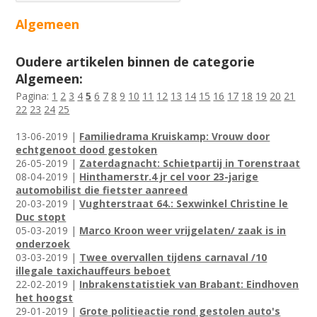
Algemeen
Oudere artikelen binnen de categorie
Algemeen:
Pagina:
1
2
3
4
5
6
7
8
9
10
11
12
13
14
15
16
17
18
19
20
21
22
23
24
25
13-06-2019 |
Familiedrama Kruiskamp: Vrouw door
echtgenoot dood gestoken
26-05-2019 |
Zaterdagnacht: Schietpartij in Torenstraat
08-04-2019 |
Hinthamerstr.4 jr cel voor 23-jarige
automobilist die fietster aanreed
20-03-2019 |
Vughterstraat 64.: Sexwinkel Christine le
Duc stopt
05-03-2019 |
Marco Kroon weer vrijgelaten/ zaak is in
onderzoek
03-03-2019 |
Twee overvallen tijdens carnaval /10
illegale taxichauffeurs beboet
22-02-2019 |
Inbrakenstatistiek van Brabant: Eindhoven
het hoogst
29-01-2019 |
Grote politieactie rond gestolen auto's