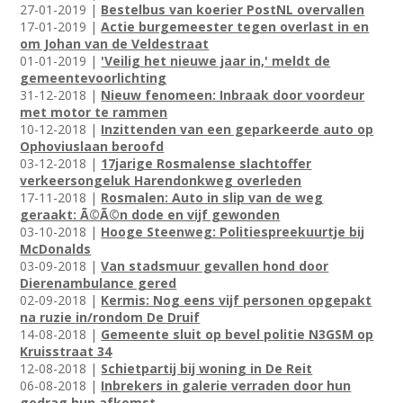
27-01-2019 |
Bestelbus van koerier PostNL overvallen
17-01-2019 |
Actie burgemeester tegen overlast in en
om Johan van de Veldestraat
01-01-2019 |
'Veilig het nieuwe jaar in,' meldt de
gemeentevoorlichting
31-12-2018 |
Nieuw fenomeen: Inbraak door voordeur
met motor te rammen
10-12-2018 |
Inzittenden van een geparkeerde auto op
Ophoviuslaan beroofd
03-12-2018 |
17jarige Rosmalense slachtoffer
verkeersongeluk Harendonkweg overleden
17-11-2018 |
Rosmalen: Auto in slip van de weg
geraakt: Ã©Ã©n dode en vijf gewonden
03-10-2018 |
Hooge Steenweg: Politiespreekuurtje bij
McDonalds
03-09-2018 |
Van stadsmuur gevallen hond door
Dierenambulance gered
02-09-2018 |
Kermis: Nog eens vijf personen opgepakt
na ruzie in/rondom De Druif
14-08-2018 |
Gemeente sluit op bevel politie N3GSM op
Kruisstraat 34
12-08-2018 |
Schietpartij bij woning in De Reit
06-08-2018 |
Inbrekers in galerie verraden door hun
gedrag hun afkomst