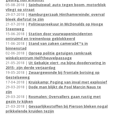
05-08-2018 |
Spinhuiswal: auto tegen boom, motorblok
vliegt op straat
29-07-2018 |
Hamburgerzaak Hinthamereinde: overval
bleek diefstal te ziin
21-07-2018 |
Politiespreekuur in McDonalds op Hooge
Steenweg
15-06-2018 |
Station door vuurwapenincidenten
ontruimd en treinenloop geblokkeerd
11-06-2018 |
Stand van zaken cameraâ€™s in
binnenstad
02-06-2018 |
Oproep politie getuigen ramkraak
winkelcentrum Helftheuvelpassage
21-05-2018 |
Ut Gebakje viert -na bijna doodervaring in
2015- zijn derde verjaardag
19-05-2018 |
Zwaargewonde bij frontale botsing op
Gestelseweg
17-04-2018 |
Kruiskamp: Poging van inval met explosief
29-03-2018 |
Dode man blijkt de Pool Marcin Naus te
zijn
29-03-2018 |
Rosmalen: Overvallers gaan rustig met
gezin tv kijken
21-03-2018 |
Gevaarlijkestoffen bij Pierson bleken nogal
prikkelende kruiden tezijn