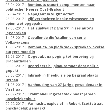
06-04-2017 |
Rombouts stuurt complimenten naar
politiechef Heeres Oost-Brabant
02-04-2017 |
Nepagent in Vught actief
23-03-2017 |
Vijf verdachten inzake witwassen en
opiumwet opgepakt
17-03-2017 |
Flat Zuidwal [12 t/m 57] in zes auto's
ingebroken
14-03-2017 |
Opvallende diefstallen van serie
Volkswagens
13-03-2017 |
Rombouts- na plofkraak- spreekt Vinkelse
burgers moed in
12-03-2017 |
Opgepakt na poging tot beroving bij
Brabanthallen
08-03-2017 |
Bedreigers bij pinautomaat door politie
gepakt
03-03-2017 |
Inbraak in theehuisje op begraafplaats
Orthen
01-03-2017 |
Aanhouding van 27-jarige geweldenaar in
Visstraat
27-02-2017 |
Traumaheli ingezet vlak naast Jeroen
Boschziekenhuis
06-02-2017 |
Vannacht: explosief in Robert Scottstraat
onschadelijk gemaakt