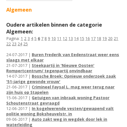
Algemeen
Oudere artikelen binnen de categorie
Algemeen:
Pagina:
1
2
3
4
5
6
7
8
9
10
11
12
13
14
15
16
17
18
19
20
21
22
23
24
25
24-07-2017 |
Buren Frederik van Eedenstraat weer eens
slaags met elkaar
21-07-2017 |
Steekpartij in 'Nieuwe Oosten'
Rompertcentrum/ tegenpartij onvindbaar
14-07-2017 |
Bossche Broek: Opnieuw onderzoek zaak
'51-jarige gewonde vrouw'
21-06-2017 |
Crimineel Faysal L. mag weer terug naar
zijn huis op Stapelen
15-06-2017 |
Getuigen van inbraak woning Pastoor
Schoutenstraat gevraagd
12-06-2017 |
In kogelwerende vesten/gewapend valt
politie woning Boksheuvelstr. in
09-06-2017 |
Auto zakt weg in wegdek door lek in
waterleiding