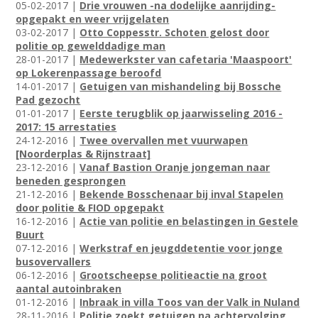
05-02-2017 |
Drie vrouwen -na dodelijke aanrijding-
opgepakt en weer vrijgelaten
03-02-2017 |
Otto Coppesstr. Schoten gelost door
politie op gewelddadige man
28-01-2017 |
Medewerkster van cafetaria 'Maaspoort'
op Lokerenpassage beroofd
14-01-2017 |
Getuigen van mishandeling bij Bossche
Pad gezocht
01-01-2017 |
Eerste terugblik op jaarwisseling 2016 -
2017: 15 arrestaties
24-12-2016 |
Twee overvallen met vuurwapen
[Noorderplas & Rijnstraat]
23-12-2016 |
Vanaf Bastion Oranje jongeman naar
beneden gesprongen
21-12-2016 |
Bekende Bosschenaar bij inval Stapelen
door politie & FIOD opgepakt
16-12-2016 |
Actie van politie en belastingen in Gestele
Buurt
07-12-2016 |
Werkstraf en jeugddetentie voor jonge
busovervallers
06-12-2016 |
Grootscheepse politieactie na groot
aantal autoinbraken
01-12-2016 |
Inbraak in villa Toos van der Valk in Nuland
28-11-2016 |
Politie zoekt getuigen na achtervolging