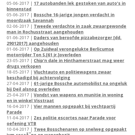
05-06-2017 |
17 autobanden lek gestoken van auto's in
binnenstad
05-06-2017 |
Bossche 16-jarige jongen verdacht in
moordzaak Savannah
02-06-2017 |
Tweede verdachte in zaak zwaargewonde
man in Rochusstraat aangehouden
01-06-2017 |
Daders van beroofde pizzabezorger [dd.
29012017] aangehouden
01-06-2017 |
Op Zuidwal verongelukte Berlicumse
motorrijder Ton S.[61 jr.]overleden
23-05-2017 |
Chip'n dale in Hinthamerstraat mag weer
drugs verkopen
18-05-2017 |
Vluchtauto en politiewagens zwaar
beschadigd bij achtervolging
27-04-2017 |
61-jarige Bossche automobilist na ongeluk
bij Deil alsnog overleden
25-04-2017 |
Vondst van wapens en munitie in woning
en in winkel Visstraat
16-04-2017 |
Vier mannen opgepakt bij vechtpartij
Parade
11-04-2017 |
Zes politie escortes naar Parade voor
oefening VTB
10-04-2017 |
Twee Bosschenaren op snelweg opgepakt
ivm cocaÃ¯ne en wapenbezit