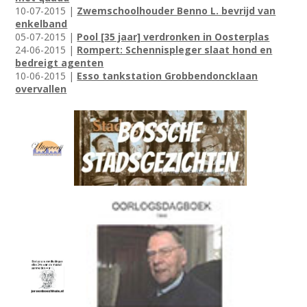
10-07-2015 |
Zwemschoolhouder Benno L. bevrijd van
enkelband
05-07-2015 |
Pool [35 jaar] verdronken in Oosterplas
24-06-2015 |
Rompert: Schennispleger slaat hond en
bedreigt agenten
10-06-2015 |
Esso tankstation Grobbendoncklaan
overvallen