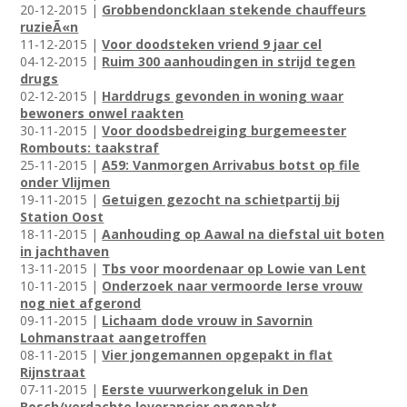
20-12-2015 |
Grobbendoncklaan stekende chauffeurs
ruzieÃ«n
11-12-2015 |
Voor doodsteken vriend 9 jaar cel
04-12-2015 |
Ruim 300 aanhoudingen in strijd tegen
drugs
02-12-2015 |
Harddrugs gevonden in woning waar
bewoners onwel raakten
30-11-2015 |
Voor doodsbedreiging burgemeester
Rombouts: taakstraf
25-11-2015 |
A59: Vanmorgen Arrivabus botst op file
onder Vlijmen
19-11-2015 |
Getuigen gezocht na schietpartij bij
Station Oost
18-11-2015 |
Aanhouding op Aawal na diefstal uit boten
in jachthaven
13-11-2015 |
Tbs voor moordenaar op Lowie van Lent
10-11-2015 |
Onderzoek naar vermoorde Ierse vrouw
nog niet afgerond
09-11-2015 |
Lichaam dode vrouw in Savornin
Lohmanstraat aangetroffen
08-11-2015 |
Vier jongemannen opgepakt in flat
Rijnstraat
07-11-2015 |
Eerste vuurwerkongeluk in Den
Bosch/verdachte leverancier opgepakt