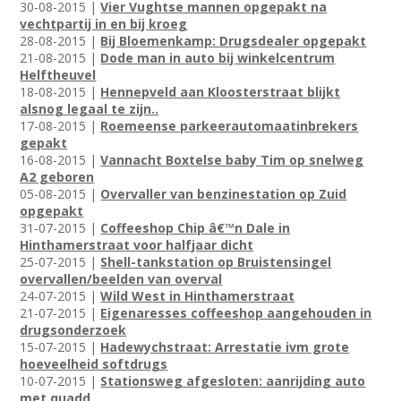
30-08-2015 |
Vier Vughtse mannen opgepakt na
vechtpartij in en bij kroeg
28-08-2015 |
Bij Bloemenkamp: Drugsdealer opgepakt
21-08-2015 |
Dode man in auto bij winkelcentrum
Helftheuvel
18-08-2015 |
Hennepveld aan Kloosterstraat blijkt
alsnog legaal te zijn..
17-08-2015 |
Roemeense parkeerautomaatinbrekers
gepakt
16-08-2015 |
Vannacht Boxtelse baby Tim op snelweg
A2 geboren
05-08-2015 |
Overvaller van benzinestation op Zuid
opgepakt
31-07-2015 |
Coffeeshop Chip â€™n Dale in
Hinthamerstraat voor halfjaar dicht
25-07-2015 |
Shell-tankstation op Bruistensingel
overvallen/beelden van overval
24-07-2015 |
Wild West in Hinthamerstraat
21-07-2015 |
Eigenaresses coffeeshop aangehouden in
drugsonderzoek
15-07-2015 |
Hadewychstraat: Arrestatie ivm grote
hoeveelheid softdrugs
10-07-2015 |
Stationsweg afgesloten: aanrijding auto
met quadd