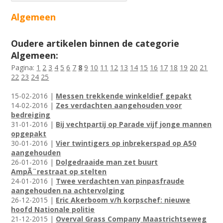
Algemeen
Oudere artikelen binnen de categorie
Algemeen:
Pagina:
1
2
3
4
5
6
7
8
9
10
11
12
13
14
15
16
17
18
19
20
21
22
23
24
25
15-02-2016 |
Messen trekkende winkeldief gepakt
14-02-2016 |
Zes verdachten aangehouden voor
bedreiging
31-01-2016 |
Bij vechtpartij op Parade vijf jonge mannen
opgepakt
30-01-2016 |
Vier twintigers op inbrekerspad op A50
aangehouden
26-01-2016 |
Dolgedraaide man zet buurt
AmpÃ¨restraat op stelten
24-01-2016 |
Twee verdachten van pinpasfraude
aangehouden na achtervolging
26-12-2015 |
Eric Akerboom v/h korpschef: nieuwe
hoofd Nationale politie
21-12-2015 |
Overval Grass Company Maastrichtseweg