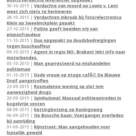
30-10-2015 |
Verdachte van moord op Lowie v. Lent
weet zich niets te herinneren
28-10-2015 |
Verdachten inbraak bij foto/electronica
Klein op Sweelinckplein gepakt
27-10-2015 |
Politie geeft beelden vrij van
pinpasfraudeur
11-10-2015 |
Duo opgepakt na doodsbedreigingen
tegen buschauffeur
09-10-2015 |
Agent in regio NO- Brabant lekt info naar
motorbendes.
05-10-2015 |
Man gearresteerd na mishandelen
politieman
01-10-2015 |
Dode vrouw op etage cafÃ© De Blauwe
Druif aangetroffen
23-09-2015 |
Rosmalense woning op slot ivm
aanwezigheid drugs
20-09-2015 |
Spinhuiswal: Massaal politieoptreden in
kogelvrije vesten
08-09-2015 |
Kettingbotsing op Koningsweg
06-09-2015 |
Op Bossche baan: Voetganger overleden
bij aanrijding
01-09-2015 |
Rijnstraat: Man aangehouden voor
huiselijk geweld