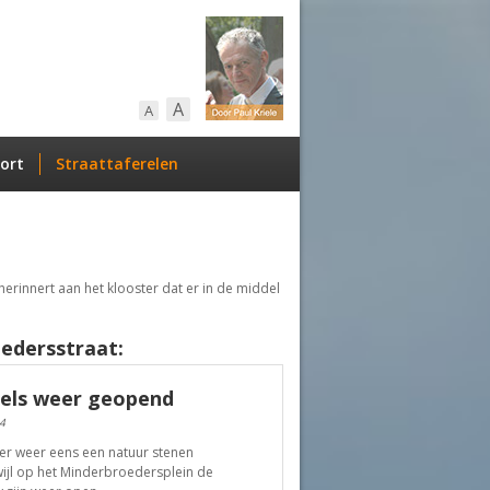
A
A
ort
Straattaferelen
herinnert aan het klooster dat er in de middel
edersstraat:
kels weer geopend
4
er weer eens een natuur stenen
wijl op het Minderbroedersplein de