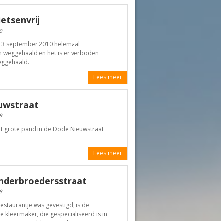
ietsenvrij
0
 13 september 2010 helemaal
jn weggehaald en het is er verboden
weggehaald.
Lees meer
euwstraat
9
et grote pand in de Dode Nieuwstraat
Lees meer
inderbroedersstraat
8
staurantje was gevestigd, is de
kleermaker, die gespecialiseerd is in