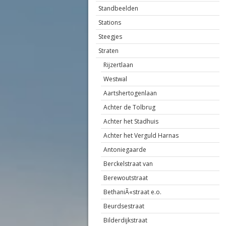
Standbeelden
Stations
Steegjes
Straten
Rijzertlaan
Westwal
Aartshertogenlaan
Achter de Tolbrug
Achter het Stadhuis
Achter het Verguld Harnas
Antoniegaarde
Berckelstraat van
Berewoutstraat
BethaniÃ«straat e.o.
Beurdsestraat
Bilderdijkstraat