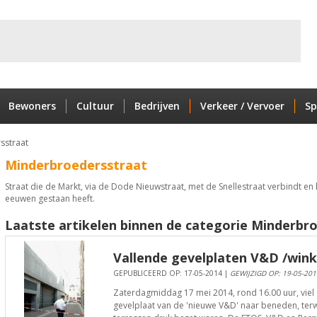
Bewoners
Cultuur
Bedrijven
Verkeer / Vervoer
Sp
sstraat
Minderbroedersstraat
Straat die de Markt, via de Dode Nieuwstraat, met de Snellestraat verbindt en 
eeuwen gestaan heeft.
Laatste artikelen binnen de categorie Minderbro
Vallende gevelplaten V&D /win
GEPUBLICEERD OP: 17-05-2014 |
GEWIJZIGD OP: 19-05-201
Zaterdagmiddag 17 mei 2014, rond 16.00 uur, viel 
gevelplaat van de 'nieuwe V&D' naar beneden, ter