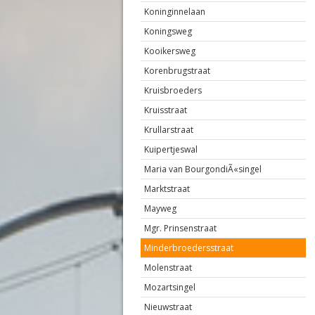
Koninginnelaan
Koningsweg
Kooikersweg
Korenbrugstraat
Kruisbroeders
Kruisstraat
Krullarstraat
Kuipertjeswal
Maria van BourgondiÃ«singel
Marktstraat
Mayweg
Mgr. Prinsenstraat
Minderbroedersstraat
Molenstraat
Mozartsingel
Nieuwstraat