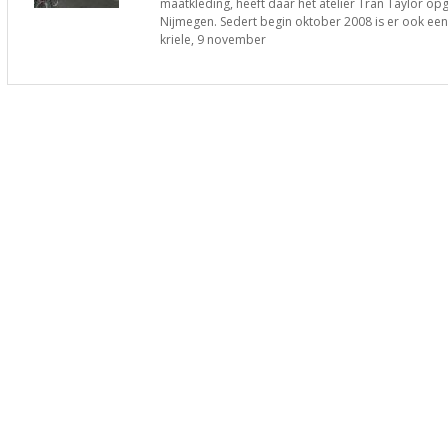
maatkleding, heeft daar het atelier Tran Taylor opge
Nijmegen. Sedert begin oktober 2008 is er ook e
kriele, 9 november