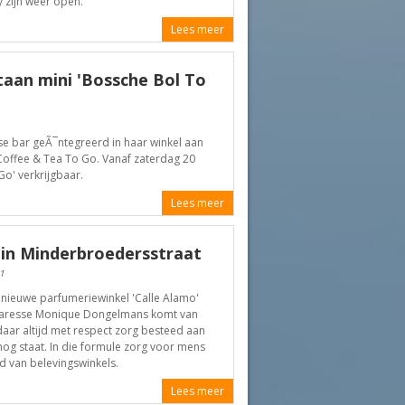
 zijn weer open.
Lees meer
aan mini 'Bossche Bol To
se bar geÃ¯ntegreerd in haar winkel aan
offee & Tea To Go. Vanaf zaterdag 20
o' verkrijgbaar.
Lees meer
 in Minderbroedersstraat
1
n nieuwe parfumeriewinkel 'Calle Alamo'
enaresse Monique Dongelmans komt van
aar altijd met respect zorg besteed aan
og staat. In die formule zorg voor mens
nd van belevingswinkels.
Lees meer