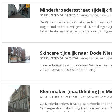
Minderbroedersstraat tijdelijk f
GEPUBLICEERD OP: 14-09-2010 |
GEWIJZIGD OP: 08-10-201
De Minderbroedersstraat ziet er sedert maandag
opgeruimd en fietsenvrij gemaakt. De stallingen zi
fietsen te stallen. Fietsen worden bij overtreding 
Skincare tijdelijk naar Dode Ni
GEPUBLICEERD OP: 10-02-2009 |
GEWIJZIGD OP: 10-02-200
In de verbouwingsperiode verkast Skincare naar h
72. Op 10 maart 2009 is de heropening.
Kleermaker [maatkleding] in M
GEPUBLICEERD OP: 09-11-2008 |
GEWIJZIGD OP: 22-11-200
Op Minderbroedersstraat 8a, waar voorheen een re
Nijmeegse kleermaker Hung Tran neergestreken. De 