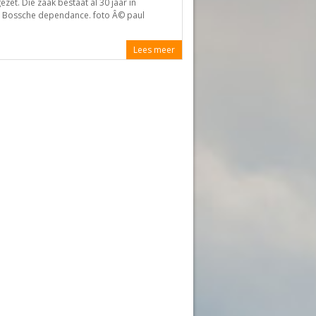
zet. Die zaak bestaat al 30 jaar in
en Bossche dependance. foto Â© paul
Lees meer