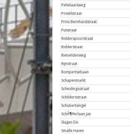
Pettelaarsweg
Postelstraat
Prins Bernhardstraat
Putstraat
Ridderspoorstraat
Ridderstraat
Rietveldenweg
Rijnstraat
Rompertsebaan
Schapenmarkt
Scheidingsstraat
Schildersstraat
Schubertsingel
SchÃ¶fferlaan Jan
Slagen De
Smalle Haven