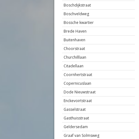
Boschdijkstraat
Boschveldweg
Bossche kwartier
Brede Haven
Buitenhaven
Choorstraat
Churchilllaan
Citadellaan
Coornhertstraat
Copernicuslaan
Dode Nieuwstraat
Enckevoirtstraat
Gasselstraat
Gasthuisstraat
Geldersedam
Graaf van Solmsweg