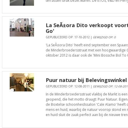
terrassen druk bezet waren. De ETOS, V&D en Perry
La SeÃ±ora Dito verkoopt voort
Go'
GEPUBLICEERD OP: 17-10-2012 |
GEWIJZIGD OP: 0
'La SeÃ±ora Dito' heeft eind september een Spaan
de Minderbroedersstraat met een hoogwaardige C
oktober 2012 is daar ook de 'Mini Bossche Bol To G
Puur natuur bij Belevingswinkel
GEPUBLICEERD OP: 12-08-2011 |
GEWIJZIGD OP: 12-08-201
In de Minderbroedersstraat vlakbij de Markt is ee
geopend, die het motto draagt: Puur Natuur. Eig
de Boxtelse schoonheidssalon 'Cale Alamo' heeft d
mens en huid, waarbij de natuur voorop stond en n
en huid sluit de zaak perfect aan bij de nieuwe tre