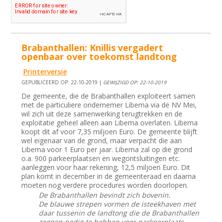
Brabanthallen: Knillis vergadert
openbaar over toekomst landtong
Printerversie
GEPUBLICEERD OP: 22-10-2019 |
GEWIJZIGD OP: 22-10-2019
De gemeente, die de Brabanthallen exploiteert samen
met de particuliere ondernemer Libema via de NV Mei,
wil zich uit deze samenwerking terugtrekken en de
exploitatie geheel alleen aan Libema overlaten. Libema
koopt dit af voor 7,35 miljoen Euro. De gemeente blijft
wel eigenaar van de grond, maar verpacht die aan
Libema voor 1 Euro per jaar. Libema zal op die grond
o.a. 900 parkeerplaatsen en wegontsluitingen etc.
aanleggen voor haar rekening, 12,5 miljoen Euro. Dit
plan komt in december in de gemeenteraad en daarna
moeten nog verdere procedures worden doorlopen.
De Brabanthallen bevindt zich bovenin.
De blauwe strepen vormen de isteekhaven met
daar tussenin de landtong die de Brabanthallen
zeggen nodig te hebben voor parkeerplaats.