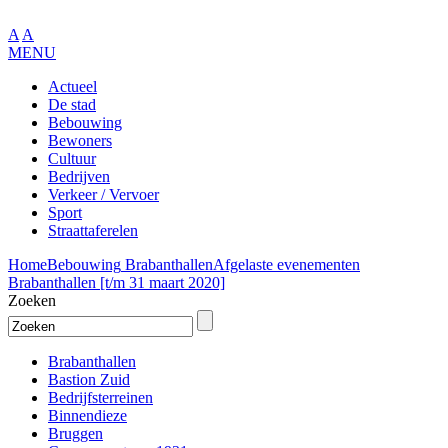
A
A
MENU
Actueel
De stad
Bebouwing
Bewoners
Cultuur
Bedrijven
Verkeer / Vervoer
Sport
Straattaferelen
Home
Bebouwing
Brabanthallen
Afgelaste evenementen
Brabanthallen [t/m 31 maart 2020]
Zoeken
Brabanthallen
Bastion Zuid
Bedrijfsterreinen
Binnendieze
Bruggen