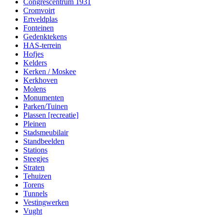
Congrescentrum 1931
Cromvoirt
Ertveldplas
Fonteinen
Gedenktekens
HAS-terrein
Hofjes
Kelders
Kerken / Moskee
Kerkhoven
Molens
Monumenten
Parken/Tuinen
Plassen [recreatie]
Pleinen
Stadsmeubilair
Standbeelden
Stations
Steegjes
Straten
Tehuizen
Torens
Tunnels
Vestingwerken
Vught