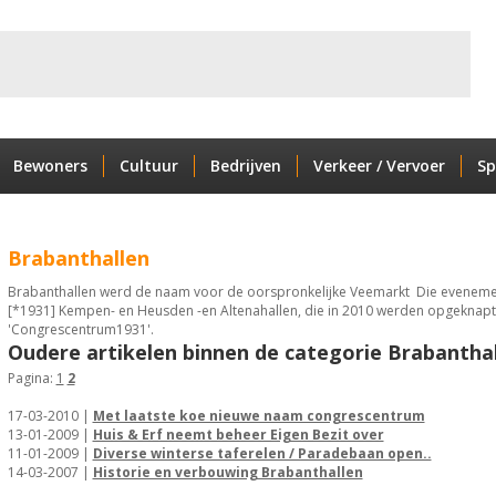
Bewoners
Cultuur
Bedrijven
Verkeer / Vervoer
Sp
Brabanthallen
Brabanthallen werd de naam voor de oorspronkelijke Veemarkt Die evenemen
[*1931] Kempen- en Heusden -en Altenahallen, die in 2010 werden opgekna
'Congrescentrum1931'.
Oudere artikelen binnen de categorie Brabanthal
Pagina:
1
2
17-03-2010 |
Met laatste koe nieuwe naam congrescentrum
13-01-2009 |
Huis & Erf neemt beheer Eigen Bezit over
11-01-2009 |
Diverse winterse taferelen / Paradebaan open..
14-03-2007 |
Historie en verbouwing Brabanthallen