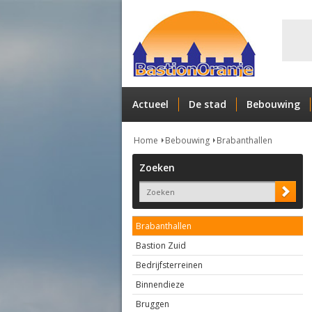
Actueel
De stad
Bebouwing
Home
Bebouwing
Brabanthallen
Zoeken
Brabanthallen
Bastion Zuid
Bedrijfsterreinen
Binnendieze
Bruggen