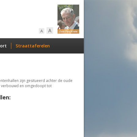
A
A
ort
Straattaferelen
tenhallen zijn gesitueerd achter de oude
pt verbouwd en omgedoopt tot
len: