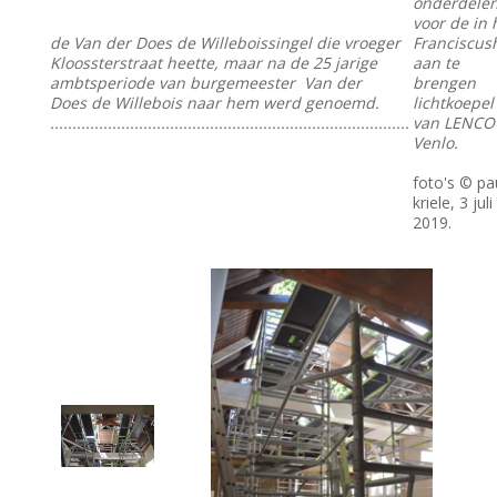
onderdele
voor de in 
de Van der Does de Willeboissingel die vroeger
Franciscus
Kloossterstraat heette, maar na de 25 jarige
aan te
ambtsperiode van burgemeester Van der
brengen
Does de Willebois naar hem werd genoemd.
lichtkoepel
.................................................................................
van LENCO 
Venlo.
foto's © pa
kriele, 3 juli
2019.