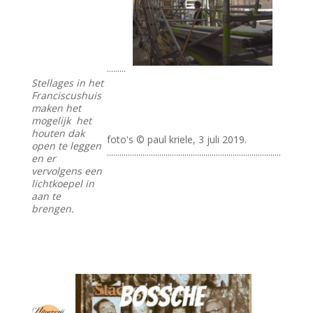
.........
Stellages in het
Franciscushuis
maken het
mogelijk het
houten dak
foto's © paul kriele, 3 juli 2019.
open te leggen
...................................................................................
en er
vervolgens een
lichtkoepel in
aan te
brengen.