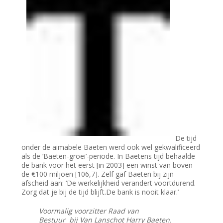
De tijd
onder de aimabele Baeten werd ook wel gekwalificeerd
als de ‘Baeten-groei’-periode. In Baetens tijd behaalde
de bank voor het eerst [in 2003] een winst van boven
de €100 miljoen [106,7]. Zelf gaf Baeten bij zijn
afscheid aan: ‘De werkelijkheid verandert voortdurend.
Zorg dat je bij de tijd blijft.De bank is nooit klaar.’
Voormalig voorzitter Raad van
Bestuur bij Van Lanschot Harry Baeten.