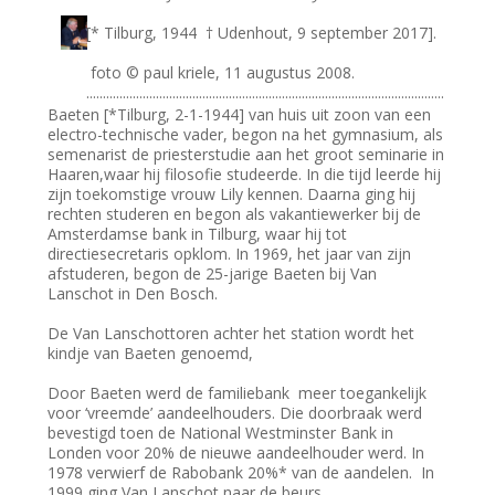
[* Tilburg, 1944 † Udenhout, 9 september 2017].
foto © paul kriele, 11 augustus 2008.
............................................................................................................
Baeten [*Tilburg, 2-1-1944] van huis uit zoon van een
electro-technische vader, begon na het gymnasium, als
semenarist de priesterstudie aan het groot seminarie in
Haaren,waar hij filosofie studeerde. In die tijd leerde hij
zijn toekomstige vrouw Lily kennen. Daarna ging hij
rechten studeren en begon als vakantiewerker bij de
Amsterdamse bank in Tilburg, waar hij tot
directiesecretaris opklom. In 1969, het jaar van zijn
afstuderen, begon de 25-jarige Baeten bij Van
Lanschot in Den Bosch.
De Van Lanschottoren achter het station wordt het
kindje van Baeten genoemd,
Door Baeten werd de familiebank meer toegankelijk
voor ‘vreemde’ aandeelhouders. Die doorbraak werd
bevestigd toen de National Westminster Bank in
Londen voor 20% de nieuwe aandeelhouder werd. In
1978 verwierf de Rabobank 20%* van de aandelen. In
1999 ging Van Lanschot naar de beurs.