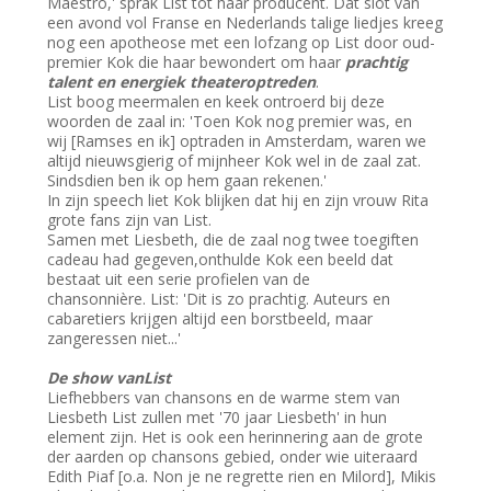
Maestro,' sprak List tot haar producent. Dat slot van
een avond vol Franse en Nederlands talige liedjes kreeg
nog een apotheose met een lofzang op List door oud-
premier Kok die haar bewondert om haar
prachtig
talent en energiek theateroptreden
.
List boog meermalen en keek ontroerd bij deze
woorden de zaal in: 'Toen Kok nog premier was, en
wij [Ramses en ik] optraden in Amsterdam, waren we
altijd nieuwsgierig of mijnheer Kok wel in de zaal zat.
Sindsdien ben ik op hem gaan rekenen.'
In zijn speech liet Kok blijken dat hij en zijn vrouw Rita
grote fans zijn van List.
Samen met Liesbeth, die de zaal nog twee toegiften
cadeau had gegeven,onthulde Kok een beeld dat
bestaat uit een serie profielen van de
chansonnière. List: 'Dit is zo prachtig. Auteurs en
cabaretiers krijgen altijd een borstbeeld, maar
zangeressen niet...'
De show vanList
Liefhebbers van chansons en de warme stem van
Liesbeth List zullen met '70 jaar Liesbeth' in hun
element zijn. Het is ook een herinnering aan de grote
der aarden op chansons gebied, onder wie uiteraard
Edith Piaf [o.a. Non je ne regrette rien en Milord], Mikis