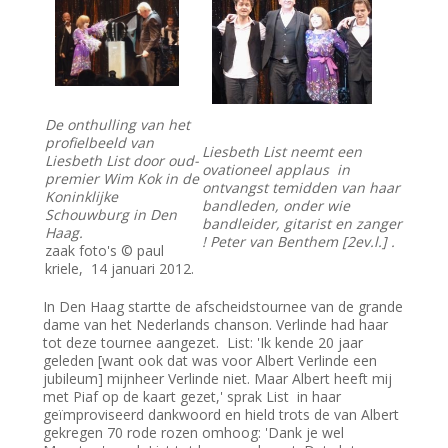
De onthulling van het
profielbeeld van
Liesbeth List neemt een
Liesbeth List door oud-
ovationeel applaus in
premier Wim Kok in de
ontvangst temidden van haar
Koninklijke
bandleden, onder wie
Schouwburg in Den
bandleider, gitarist en zanger
Haag.
! Peter van Benthem [2ev.l.] .
zaak foto's © paul
kriele, 14 januari 2012.
In Den Haag startte de afscheidstournee van de grande
dame van het Nederlands chanson. Verlinde had haar
tot deze tournee aangezet. List: 'Ik kende 20 jaar
geleden [want ook dat was voor Albert Verlinde een
jubileum] mijnheer Verlinde niet. Maar Albert heeft mij
met Piaf op de kaart gezet,' sprak List in haar
geïmproviseerd dankwoord en hield trots de van Albert
gekregen 70 rode rozen omhoog: 'Dank je wel