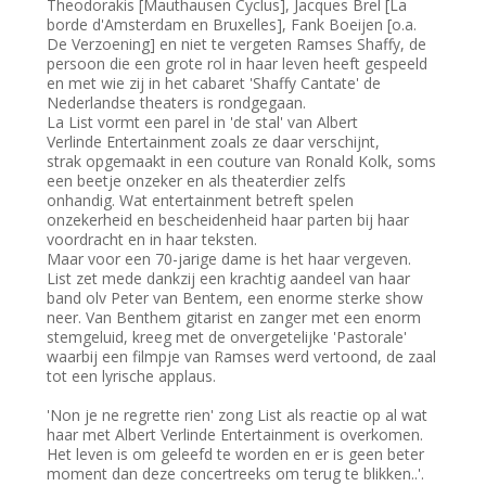
Theodorakis [Mauthausen Cyclus], Jacques Brel [La
borde d'Amsterdam en Bruxelles], Fank Boeijen [o.a.
De Verzoening] en niet te vergeten Ramses Shaffy, de
persoon die een grote rol in haar leven heeft gespeeld
en met wie zij in het cabaret 'Shaffy Cantate' de
Nederlandse theaters is rondgegaan.
La List vormt een parel in 'de stal' van Albert
Verlinde Entertainment zoals ze daar verschijnt,
strak opgemaakt in een couture van Ronald Kolk, soms
een beetje onzeker en als theaterdier zelfs
onhandig. Wat entertainment betreft spelen
onzekerheid en bescheidenheid haar parten bij haar
voordracht en in haar teksten.
Maar voor een 70-jarige dame is het haar vergeven.
List zet mede dankzij een krachtig aandeel van haar
band olv Peter van Bentem, een enorme sterke show
neer. Van Benthem gitarist en zanger met een enorm
stemgeluid, kreeg met de onvergetelijke 'Pastorale'
waarbij een filmpje van Ramses werd vertoond, de zaal
tot een lyrische applaus.
'Non je ne regrette rien' zong List als reactie op al wat
haar met Albert Verlinde Entertainment is overkomen.
Het leven is om geleefd te worden en er is geen beter
moment dan deze concertreeks om terug te blikken..'.