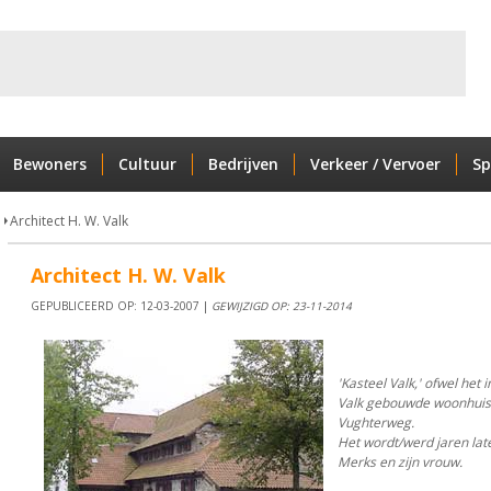
Bewoners
Cultuur
Bedrijven
Verkeer / Vervoer
Sp
Architect H. W. Valk
Architect H. W. Valk
GEPUBLICEERD OP: 12-03-2007 |
GEWIJZIGD OP: 23-11-2014
'Kasteel Valk,' ofwel het 
Valk gebouwde woonhuis 
Vughterweg.
Het wordt/werd jaren la
Merks en zijn vrouw.