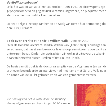
de Abdij aangeboden"
Links het wapen van abt Henricus Stöcker, 1930-1942. De drie wapens zijn 
gepolychromeerd en geglazuurd keramiek uitgevoerd, de plaquette met d
slechts in haar natuurlijke kleur gebakken.
uit het boekje: Heeswijk-Dinther en de Abdij van Berne hun ontmoeting do
den Hurk, O.Praem.
Boek over architect Hendrik Willem Valk
12 maart 2007.
Over de Bossche architect Hendrik Willem Valk [1886-1973] is onlangs ee
verschenen, dat naast een beknopte levensloop een uitvoerig overzicht va
ontwerpen bevat. Onder die opdrachten zijn ook niet uitgevoerde tekenin
daarvan betreffen huizen, kerken of flats in Den Bosch.
De basis van dit boek is de doctoraalscriptie van de Vughtenaar Jan van de
archieven bestudeerde en interviews had met name met Gérard Valk, naas
de zonen van de in Elst geboren zoon van een gemeentesecretaris.
De omslag van het in 2007 door de stichting
Bonas uitgegeven en door drs. Jan M. M. van der