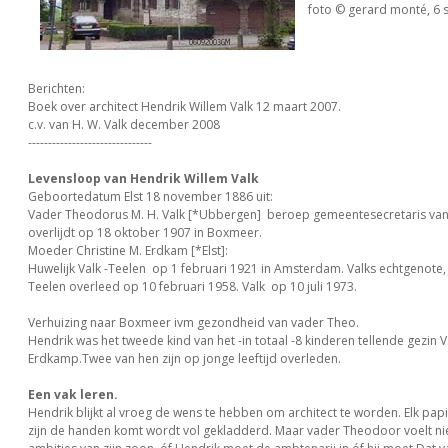
foto © gerard monté, 6 
Berichten:
Boek over architect Hendrik Willem Valk 12 maart 2007.
c.v. van H. W. Valk december 2008
-------------------------------
Levensloop van Hendrik Willem Valk
Geboortedatum Elst 18 november 1886 uit:
Vader Theodorus M. H. Valk [*Ubbergen] beroep gemeentesecretaris van
overlijdt op 18 oktober 1907 in Boxmeer.
Moeder Christine M. Erdkam [*Elst]:
Huwelijk Valk -Teelen op 1 februari 1921 in Amsterdam. Valks echtgenote,
Teelen overleed op 10 februari 1958. Valk op 10 juli 1973.
Verhuizing naar Boxmeer ivm gezondheid van vader Theo.
Hendrik was het tweede kind van het -in totaal -8 kinderen tellende gezin V
Erdkamp.Twee van hen zijn op jonge leeftijd overleden.
Een vak leren.
Hendrik blijkt al vroeg de wens te hebben om architect te worden. Elk pap
zijn de handen komt wordt vol gekladderd. Maar vader Theodoor voelt ni