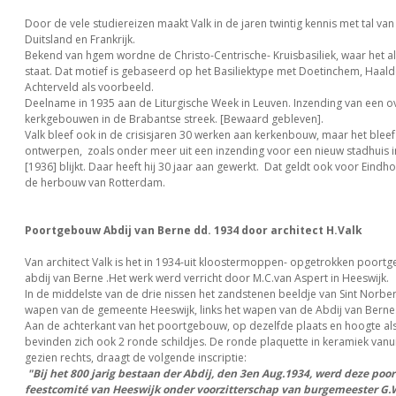
Door de vele studiereizen maakt Valk in de jaren twintig kennis met tal van k
Duitsland en Frankrijk.
Bekend van hgem wordne de Christo-Centrische- Kruisbasiliek, waar het al
staat. Dat motief is gebaseerd op het Basiliektype met Doetinchem, Haal
Achterveld als voorbeeld.
Deelname in 1935 aan de Liturgische Week in Leuven. Inzending van een ov
kerkgebouwen in de Brabantse streek. [Bewaard gebleven].
Valk bleef ook in de crisisjaren 30 werken aan kerkenbouw, maar het bleef in
ontwerpen, zoals onder meer uit een inzending voor een nieuw stadhuis
[1936] blijkt. Daar heeft hij 30 jaar aan gewerkt. Dat geldt ook voor Eindh
de herbouw van Rotterdam.
Poortgebouw Abdij van Berne dd. 1934 door architect H.Valk
Van architect Valk is het in 1934-uit kloostermoppen- opgetrokken poort
abdij van Berne .Het werk werd verricht door M.C.van Aspert in Heeswijk.
In de middelste van de drie nissen het zandstenen beeldje van Sint Norber
wapen van de gemeente Heeswijk, links het wapen van de Abdij van Berne
Aan de achterkant van het poortgebouw, op dezelfde plaats en hoogte al
bevinden zich ook 2 ronde schildjes. De ronde plaquette in keramiek vanui
gezien rechts, draagt de volgende inscriptie:
"Bij het 800 jarig bestaan der Abdij, den 3en Aug.1934, werd deze poor
feestcomité van Heeswijk onder voorzitterschap van burgemeester G