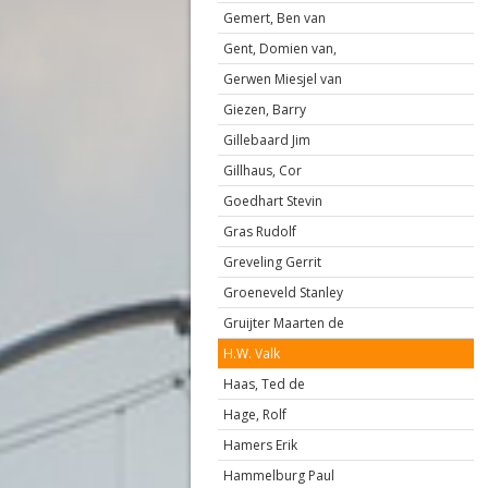
Gemert, Ben van
Gent, Domien van,
Gerwen Miesjel van
Giezen, Barry
Gillebaard Jim
Gillhaus, Cor
Goedhart Stevin
Gras Rudolf
Greveling Gerrit
Groeneveld Stanley
Gruijter Maarten de
H.W. Valk
Haas, Ted de
Hage, Rolf
Hamers Erik
Hammelburg Paul