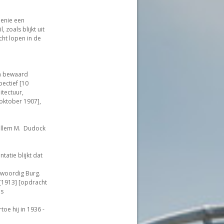
Genie een
 zoals blijkt uit
cht lopen in de
en bewaard
ectief [10
tectuur,
oktober 1907],
Willem M. Dudock
tatie blijkt dat
nwoordig Burg.
 [1913] [opdracht
ls
oe hij in 1936 -