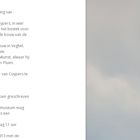
ing van -
ypers, in wier
 het bestek voor
 de bouw van de
ouw in Veghel.
uw.
unst, alwaar hij
r Pluim.
r van Cuypers te
 pen greschreven
jksmuseum mag
rs een
ag 11 uur
1913 met de