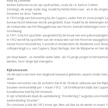
Riele bij Deventer.
Kerken behoren nu tot zijn opdrachten, zoals de r.k. kerk in Cothen.
Zondags, de enige vrijde dag, maakt hij fietstochten naar -en in de omgev
Deventer en door Twente.
In 1910 volgt een benoeming bij de Cuypers, vader Piet en zoon Jozeph Cu
bureau hij tot tekenaar wordt aangesteld. Daar maakt hij de tekeningen en
de restauratie van het Waaggebouw van Hoorn, evenals tekeningen voor
noodwaag.
In 1911 is hij tot opzichter aangesteld bij de bouw van een patronaatsgeb
In 1912 wordt hij opzichter van de restauratie van het Hoornse waaggebo
Vanuit Hoorn bezoekt bij 's avonds in Amsterdam de Akademie voor Bouwk
colleges krijgt o.a. van Cuypers, Stuyt, Berlage, Van de Wijnperse en Van de
Jan Stuyt kwam - zo vertelde vader later- als 15-jarige jongen in het kantoo
werken. Voor lange tijd overigens.
Rijksmuseum
Uit die tijd is van hem een dagboek bewaard gebleven, waarin onder met
staat:
'Heden vernomen van de architect dat ik de 'Drukcer uitbouw aan het Ri
bouwen vermoedelijk per 1 maart 1912 .' Uit briefkaarten blijkt dat Cuype
bouwbureau had bij het museum.
In zijn schetsboek staat de aantekening: 'Donderdag 7 augustus voormidd
aanbesteding 'Drucker''.
De conclusie is dat dit 1912 moet zijn. Men zal dan na de winter in maart 