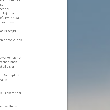
vak komt meer in
rse
school.
 in Nijmegen.
eeft.Twee maal
aar huis in
t: Practijfd
 en bezoekt ook
at werken op het
racht binnen
 villa's en
 Dat blijkt uit
ra en
lk -Erdkam naar
ect Wolter in