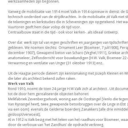
werkzaamheden zijn begonnen.
Vanweg de mobilisatie van 1914 moet Valk in 1914 opnieuw in dienst: de 
technisch onderdeel van de strijdkrachten. In de mobilisatie zit Valk niet stil,
de tekeningen en kerkstudies die in Scheveningen zijn opgetekend. Het wa
Vuurtoren geeft hem daar volop de tijd voor.
Centraalbouw staat in die tijd - ook voor kerken- als ideaal ontwerp.
Over dat werk zijn tal van eigen geschriften en jaargangen van tijdschrift
gebleven. We noemen slechts: Ornament Leer [Boxmeer, 7 juli1908], Persp
december 1907], Gewapend beton van Scharo [Veghel,1911], Griekse archi
anatomieleer, Zelfonderricht voor bouwkundigen [H.W. Valk, Boxmeer 22 
Verwarmiog en ventilatie van Unger [31 oktober 1913] enz..
Uit de Haagse periode dateert zijn kennismaking met Jozeph Kleinen en 
die later als architect bekend zullen raken.
Werk van Valk
Rond 1910, noemt de toen 24-jarige H.W.Valk zich al architect . Uit documen
tot de door hem gerealiseerde objecten behoren:
Melkfabriek Zevenbergsehoek, woning aan de Oostsingel [Venlo die tege
Van Rijnsingel heet], twee gewapende betonbruggen over de Linge in Elst
via een oom] evenals de Gelderse boerderij Zanakkers [alle drie inmidde
gesloopt/verwoest],
Al in 1912 is Valk bezig met het teken van het raadhuis voor Boxmeer, waart
door de verbouw van 'het Zandhuis' de opdracht verkreeg.