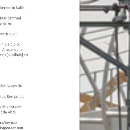
erken in Italië,
taar centraal
deren en
erzicht van
 die tijd bij
 in Amsterdam
oven [stadhuis] en
gebouw van de
tus. Rechts het
.
s de voorkant
t de Abdij
t door het
.Wagenaar aan