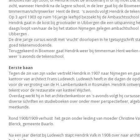
ambities van zijn zoon, óf Hendrik moet de ambtenarij in óf hij moet Dat 
zicht, wanneer Hendrik na de lagere school, in de leer gaat bij de Boxmee
timmerman/schrijnwerker Hent de Best. 's avonds volgt Hendrik de teken
Op 3 april 1903 op ruim 16 jarige leeftijd bezoekt hij de Ambaschtsschool
Hendrik gaat in de kost bij grootvader in Ubbergen die een uitspanning h
daags loopt van/naar de bij het station Nijmegen gelegen ambachtschool n
Ubbergen .
De drie jarige cursus wordt met 'vrucht' doorlopen In he tgetuyigschrift staa
goed tekenenvodoende.
Teruggekeerd in Boxmeer gaat Hendrik weer bij timmerman Hent werken
weer 's avonds de tekenschool.
Eerste baan
Tegen de zin van zijn vader vertrekt Hendrik in 1907 naar Nijmegen en ga
kantoor van architect Frans Ludewich. Ludewich heeft in die dagen de opd
voor de vergroting van de H. Lambertuskerk in Rosmalen. Hendrik ontwerpt
tekent voor de restauratie van kasteel Wijchen.
Overdag werkt hij in het architectenkantoor en 's avonds volgt hij cursussen.
diverse schriften en studieboeken over onder meer perspectiefleer, algeb
meetkunde.
Rond 1908/1909 verhuist het gezin onder leiding van moeder Christine Va
Blerick, gemeente Baarlo.
Na een jaar dienst bij Ludewich stapt Hendrik Valk in 1908 over naar archit