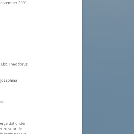
september 2003.
 Elst. Theodorus
 Jozephina
alk-
iertje dat onder
et zo voor de