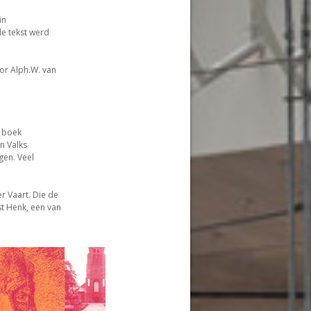
in
e tekst werd
or Alph.W. van
n boek
n Valks
gen. Veel
r Vaart. Die de
t Henk, een van