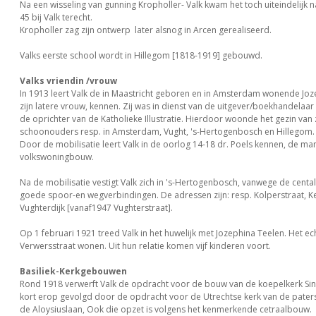
Na een wisseling van gunning Kropholler- Valk kwam het toch uiteindelijk 
45 bij Valk terecht.
Kropholler zag zijn ontwerp later alsnog in Arcen gerealiseerd.
Valks eerste school wordt in Hillegom [1818-1919] gebouwd.
Valks vriendin /vrouw
In 1913 leert Valk de in Maastricht geboren en in Amsterdam wonende Joz
zijn latere vrouw, kennen. Zij was in dienst van de uitgever/boekhandelaar
de oprichter van de Katholieke Illustratie. Hierdoor woonde het gezin van z
schoonouders resp. in Amsterdam, Vught, 's-Hertogenbosch en Hillegom.
Door de mobilisatie leert Valk in de oorlog 14-18 dr. Poels kennen, de ma
volkswoningbouw.
Na de mobilisatie vestigt Valk zich in 's-Hertogenbosch, vanwege de cental
goede spoor-en wegverbindingen. De adressen zijn: resp. Kolperstraat, Ke
Vughterdijk [vanaf1947 Vughterstraat].
Op 1 februari 1921 treed Valk in het huwelijk met Jozephina Teelen. Het ec
Verwersstraat wonen. Uit hun relatie komen vijf kinderen voort.
Basiliek-Kerkgebouwen
Rond 1918 verwerft Valk de opdracht voor de bouw van de koepelkerk Sint 
kort erop gevolgd door de opdracht voor de Utrechtse kerk van de paters
de Aloysiuslaan, Ook die opzet is volgens het kenmerkende cetraalbouw.