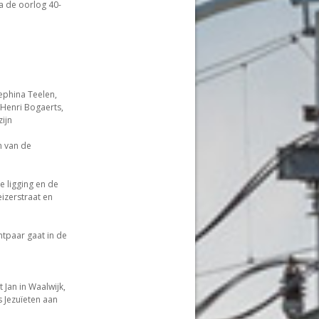
na de oorlog 40-
ephina Teelen,
 Henri Bogaerts,
ijn
n van de
e ligging en de
izerstraat en
htpaar gaat in de
Jan in Waalwijk,
 Jezuïeten aan