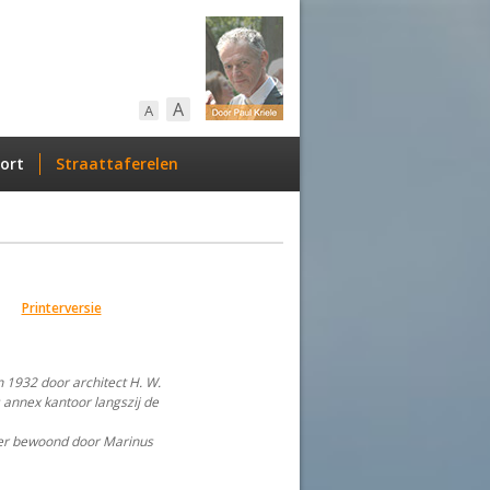
A
A
ort
Straattaferelen
Printerversie
in 1932 door architect H. W.
annex kantoor langszij de
ter bewoond door Marinus