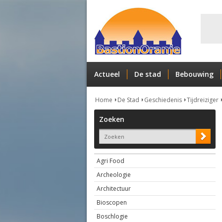
Actueel
De stad
Bebouwing
Home
De Stad
Geschiedenis
Tijdreiziger
Zoeken
Agri Food
Archeologie
Architectuur
Bioscopen
Boschlogie