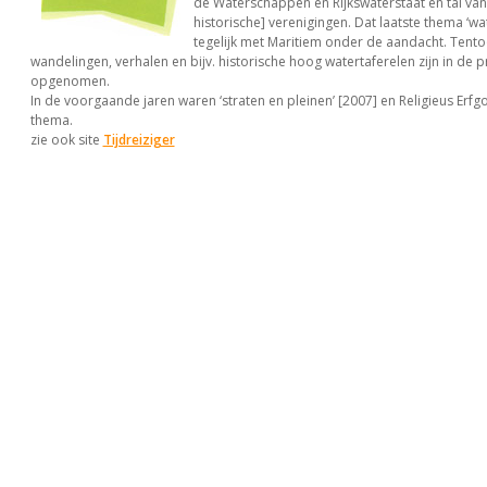
de Waterschappen en Rijkswaterstaat en tal v
historische] verenigingen. Dat laatste thema ‘w
tegelijk met Maritiem onder de aandacht. Tento
wandelingen, verhalen en bijv. historische hoog watertaferelen zijn in de
opgenomen.
In de voorgaande jaren waren ‘straten en pleinen’ [2007] en Religieus Erfg
thema.
zie ook site
Tijdreiziger