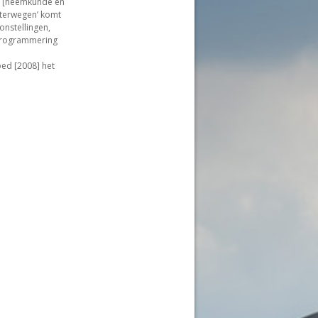
an [heemkunde en
aterwegen’ komt
onstellingen,
 programmering
oed [2008] het