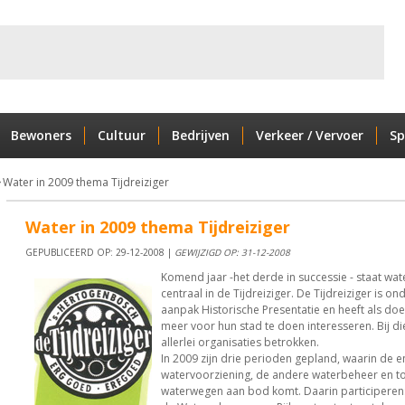
Bewoners
Cultuur
Bedrijven
Verkeer / Vervoer
Sp
Water in 2009 thema Tijdreiziger
Water in 2009 thema Tijdreiziger
GEPUBLICEERD OP: 29-12-2008 |
GEWIJZIGD OP: 31-12-2008
Komend jaar -het derde in successie - staat wat
centraal in de Tijdreiziger. De Tijdreiziger is o
aanpak Historische Presentatie en heeft als do
meer voor hun stad te doen interesseren. Bij d
allerlei organisaties betrokken.
In 2009 zijn drie perioden gepland, waarin de 
watervoorziening, de andere waterbeheer en to
waterwegen aan bod komt. Daarin participeren