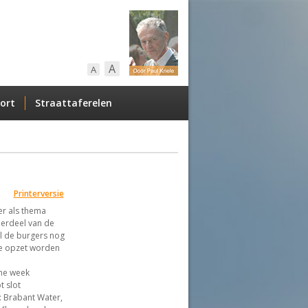
A
A
ort
Straattaferelen
Printerversie
er als thema
nderdeel van de
el de burgers nog
ie opzet worden
ene week
t slot
: Brabant Water,