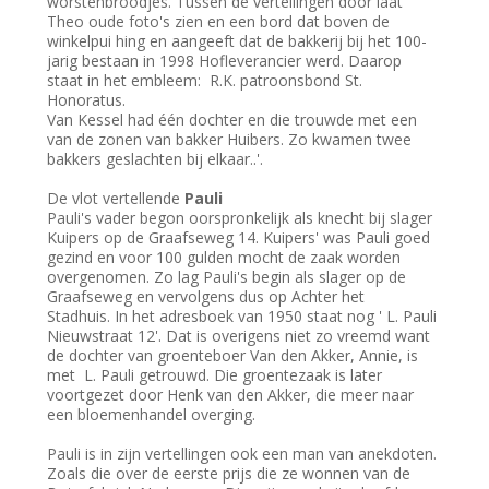
worstenbroodjes. Tussen de vertellingen door laat
Theo oude foto's zien en een bord dat boven de
winkelpui hing en aangeeft dat de bakkerij bij het 100-
jarig bestaan in 1998 Hofleverancier werd. Daarop
staat in het embleem: R.K. patroonsbond St.
Honoratus.
Van Kessel had één dochter en die trouwde met een
van de zonen van bakker Huibers. Zo kwamen twee
bakkers geslachten bij elkaar..'.
De vlot vertellende
Pauli
Pauli's vader begon oorspronkelijk als knecht bij slager
Kuipers op de Graafseweg 14. Kuipers' was Pauli goed
gezind en voor 100 gulden mocht de zaak worden
overgenomen. Zo lag Pauli's begin als slager op de
Graafseweg en vervolgens dus op Achter het
Stadhuis. In het adresboek van 1950 staat nog ' L. Pauli
Nieuwstraat 12'. Dat is overigens niet zo vreemd want
de dochter van groenteboer Van den Akker, Annie, is
met L. Pauli getrouwd. Die groentezaak is later
voortgezet door Henk van den Akker, die meer naar
een bloemenhandel overging.
Pauli is in zijn vertellingen ook een man van anekdoten.
Zoals die over de eerste prijs die ze wonnen van de