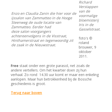
Richard
Verstappen
van de
Enzo en Claudia Zanin die hier voor de
voormalige
ijssalon van Zammatteo in de Hooge
bloemisterij
Steenweg de oude locatie van
Iris in de
Zammatteo. Eerder had
Gasselstraat.
deze salon voorgangers
achtereenvolgens in de Visstraat,
foto's ©
Hinthamerstraat en tegenwoordig zit
roland
de zaak in de Nieuwstraat.
brouwer, 9
oktober
2011.
Free
staat onder een grote parasol, net zoals de
andere vertellers. Om het kwartier doen zij hun
verhaal. Zo rond 14.30 uur komt er maar een enkeling
aanlopen. Maar hun betrokkenheid bij de Bossche
geschiedenis is groot.
Terug naar boven