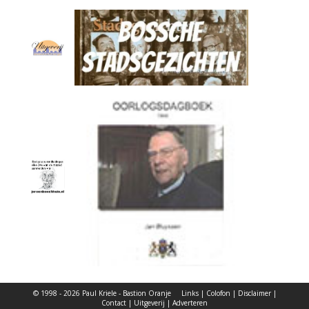
© 1998 - 2026 Paul Kriele - Bastion Oranje
Links
|
Colofon
|
Disclaimer
|
Contact
|
Uitgeverij
|
Adverteren