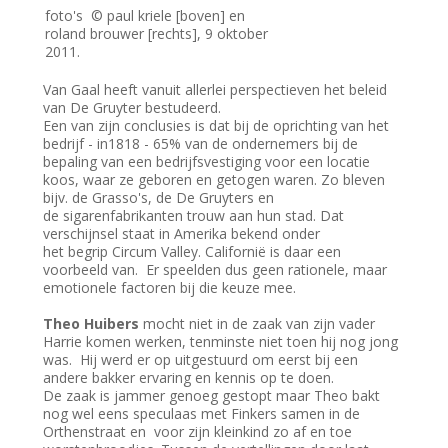
foto's © paul kriele [boven] en
roland brouwer [rechts], 9 oktober
2011.
Van Gaal heeft vanuit allerlei perspectieven het beleid
van De Gruyter bestudeerd.
Een van zijn conclusies is dat bij de oprichting van het
bedrijf - in1818 - 65% van de ondernemers bij de
bepaling van een bedrijfsvestiging voor een locatie
koos, waar ze geboren en getogen waren. Zo bleven
bijv. de Grasso's, de De Gruyters en
de sigarenfabrikanten trouw aan hun stad. Dat
verschijnsel staat in Amerika bekend onder
het begrip Circum Valley. Californië is daar een
voorbeeld van. Er speelden dus geen rationele, maar
emotionele factoren bij die keuze mee.
Theo Huibers
mocht niet in de zaak van zijn vader
Harrie komen werken, tenminste niet toen hij nog jong
was. Hij werd er op uitgestuurd om eerst bij een
andere bakker ervaring en kennis op te doen.
De zaak is jammer genoeg gestopt maar Theo bakt
nog wel eens speculaas met Finkers samen in de
Orthenstraat en voor zijn kleinkind zo af en toe