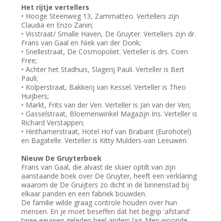
Het rijtje vertellers
• Hooge Steenweg 13, Zammatteo. Vertellers zijn
Claudia en Enzo Zanin;
• Visstraat/ Smalle Haven, De Gruyter. Vertellers zijn dr.
Frans van Gaal en Niek van der Donk;
• Snellestraat, De Cosmopoliet. Verteller is drs. Coen
Free;
• Achter het Stadhuis, Slagerij Pauli. Verteller is Bert
Pauli;
• Kolperstraat, Bakkerij van Kessel. Verteller is Theo
Huijbers;
• Markt, Frits van der Ven. Verteller is Jan van der Ven;
• Gasselstraat, Bloemenwinkel Magazijn Iris. Verteller is
Richard Verstappen;
• Hinthamerstraat, Hotel Hof van Brabant (Eurohotel)
en Bagatelle. Verteller is Kitty Mulders-van Leeuwen.
Nieuw De Gruyterboek
Frans van Gaal, die alvast de sluier optilt van zijn
aanstaande boek over De Gruyter, heeft een verklaring
waarom de De Gruijters zo dicht in de binnenstad bij
elkaar panden en een fabriek bouwden.
De familie wilde graag controle houden over hun
mensen. En je moet beseffen dat het begrip 'afstand'
twee eeuwen geleden heel anders lag. Men woonde