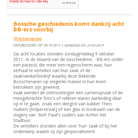
Bossche geschiedenis komt dankzij acht
BB-ers voorbij
Printerversie
GEPUBLICEERD OP: 09-10-2011 |
GEWIJZIGD OP: 20-04-2019
Op acht locaties stonden zondagmiddag 9 oktober
2011- in de Maand van de Geschiedenis - BB-ers onder
een parasol, die meer een regenscherm was, hun
verhaal te vertellen van hun zaak of de
zaak/winkel/bedrijf waarbij deze Bekende
Bosschenaren op enigerlei manier in hun leven
betrokken zijn geweest.
Vaak werden de ontmoetingen een samenspraak of de
meegebrachte foto's of relikten waren aanleiding daar
op in te gaan, zoals een deegrol van bakker Theo
Huibers [Kolperstraat] of een glas in loodraam van de
slagerij van Bert Pauli's ouders aan Achter het
Stadhuis.
De vertellers stonden allen voor 'hun' zaak of bij het
onderwerp waarin zij zijn gespecialiseerd.