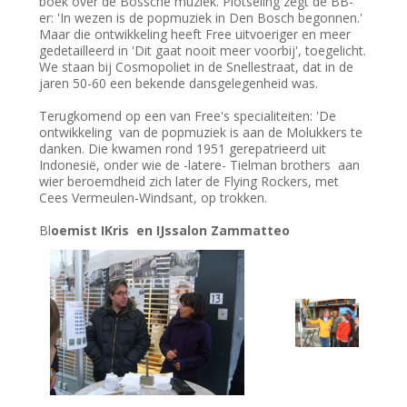
boek over de Bossche muziek. Plotseling zegt de BB-
er: 'In wezen is de popmuziek in Den Bosch begonnen.'
Maar die ontwikkeling heeft Free uitvoeriger en meer
gedetailleerd in 'Dit gaat nooit meer voorbij', toegelicht.
We staan bij Cosmopoliet in de Snellestraat, dat in de
jaren 50-60 een bekende dansgelegenheid was.
Terugkomend op een van Free's specialiteiten: 'De
ontwikkeling van de popmuziek is aan de Molukkers te
danken. Die kwamen rond 1951 gerepatrieerd uit
Indonesië, onder wie de -latere- Tielman brothers aan
wier beroemdheid zich later de Flying Rockers, met
Cees Vermeulen-Windsant, op trokken.
Bl
oemist IKris en IJssalon Zammatteo