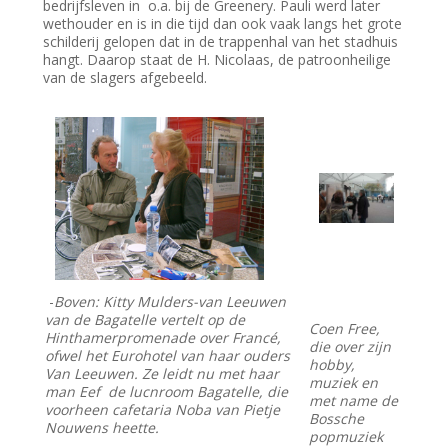
bedrijfsleven in o.a. bij de Greenery. Pauli werd later
wethouder en is in die tijd dan ook vaak langs het grote
schilderij gelopen dat in de trappenhal van het stadhuis
hangt. Daarop staat de H. Nicolaas, de patroonheilige
van de slagers afgebeeld.
-
Boven: Kitty Mulders-van Leeuwen
van de Bagatelle vertelt op de
Coen Free,
Hinthamerpromenade over Francé,
die over zijn
ofwel het Eurohotel van haar ouders
hobby,
Van Leeuwen. Ze leidt nu met haar
muziek en
man Eef de lucnroom Bagatelle, die
met name de
voorheen cafetaria Noba van Pietje
Bossche
Nouwens heette.
popmuziek