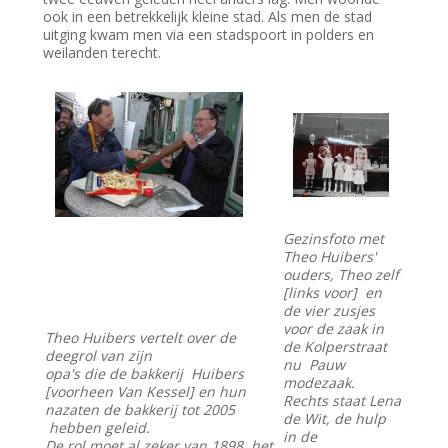
ook in een betrekkelijk kleine stad. Als men de stad
uitging kwam men via een stadspoort in polders en
weilanden terecht.
Gezinsfoto met
Theo Huibers'
ouders, Theo zelf
[links voor] en
de vier zusjes
voor de zaak in
Theo Huibers vertelt over de
de Kolperstraat
deegrol van zijn
nu Pauw
opa's die de bakkerij Huibers
modezaak.
[voorheen Van Kessel] en hun
Rechts staat Lena
nazaten de bakkerij tot 2005
de Wit, de hulp
hebben geleid.
in de
De rol moet al zeker van 1898, het