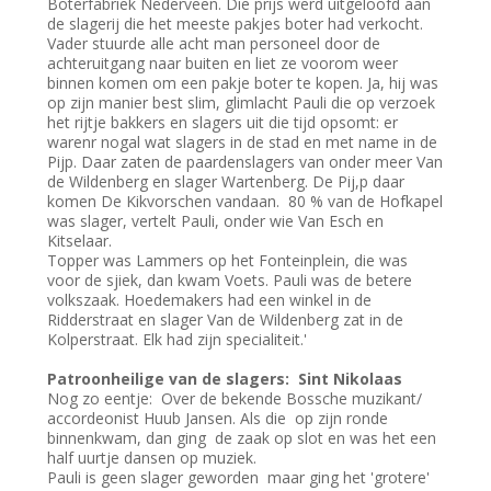
Boterfabriek Nederveen. Die prijs werd uitgeloofd aan
de slagerij die het meeste pakjes boter had verkocht.
Vader stuurde alle acht man personeel door de
achteruitgang naar buiten en liet ze voorom weer
binnen komen om een pakje boter te kopen. Ja, hij was
op zijn manier best slim, glimlacht Pauli die op verzoek
het rijtje bakkers en slagers uit die tijd opsomt: er
warenr nogal wat slagers in de stad en met name in de
Pijp. Daar zaten de paardenslagers van onder meer Van
de Wildenberg en slager Wartenberg. De Pij,p daar
komen De Kikvorschen vandaan. 80 % van de Hofkapel
was slager, vertelt Pauli, onder wie Van Esch en
Kitselaar.
Topper was Lammers op het Fonteinplein, die was
voor de sjiek, dan kwam Voets. Pauli was de betere
volkszaak. Hoedemakers had een winkel in de
Ridderstraat en slager Van de Wildenberg zat in de
Kolperstraat. Elk had zijn specialiteit.'
Patroonheilige van de slagers: Sint Nikolaas
Nog zo eentje: Over de bekende Bossche muzikant/
accordeonist Huub Jansen. Als die op zijn ronde
binnenkwam, dan ging de zaak op slot en was het een
half uurtje dansen op muziek.
Pauli is geen slager geworden maar ging het 'grotere'