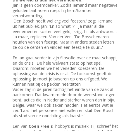
Jan is geen doemdenker. Zodra iemand maar negatieve
geluiden laat horen roept hij hem/haar ter
verantwoording.
'Den Bosch heeft wel erg veel feesten,' zegt iemand
uit het publiek. Jan: 'En so what..?' 'Ja maar al die
evenementen kosten veel geld,' krijgt hij als antwoord .
'Ja maar, repliceert Van der Ven, 'De Bosschenaren
houden van een feestje. Maar in andere steden letten
ze op de centen en vinden een feestje te duur...'
En Jan gaat verder in zijn filosofie over de maatschappij
en de crisis: 'De hele welvaart staat op het spel.
Daarom: moeten we het verleden koesteren. De
oplossing van de crisis is er al. De toekomst geeft de
oplossing. Je moet je baseren op ons erfgoed. We
kunnen niet bij de pakken neerzitten.
Vader zag in de jaren tachtig het einde van de zaak al
aankomen. Dat kwam mede door de weerstand tegen
bont, acties die in Nederland sterker waren dan in bijv.
België, waar we ook zaken hadden. Het eerste wat ie
zei: 'Laat het personeel niet vallen en sluit Den Bosch -
als stad van de oprichting -als laatste.'
Een van
Coen Free's
hobby's is muziek. Hij schreef het