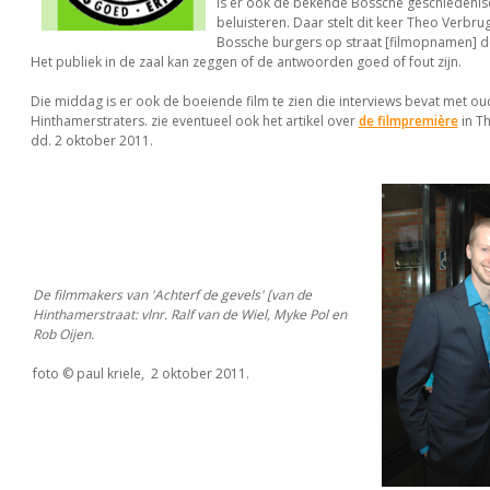
is er ook de bekende Bossche geschiedenisq
beluisteren. Daar stelt dit keer Theo Verbr
Bossche burgers op straat [filmopnamen] d
Het publiek in de zaal kan zeggen of de antwoorden goed of fout zijn.
Die middag is er ook de boeiende film te zien die interviews bevat met ou
Hinthamerstraters. zie eventueel ook het artikel over
de filmpremière
in T
dd. 2 oktober 2011.
De filmmakers van 'Achterf de gevels' [van de
Hinthamerstraat: vlnr. Ralf van de Wiel, Myke Pol en
Rob Oijen.
foto © paul kriele, 2 oktober 2011.