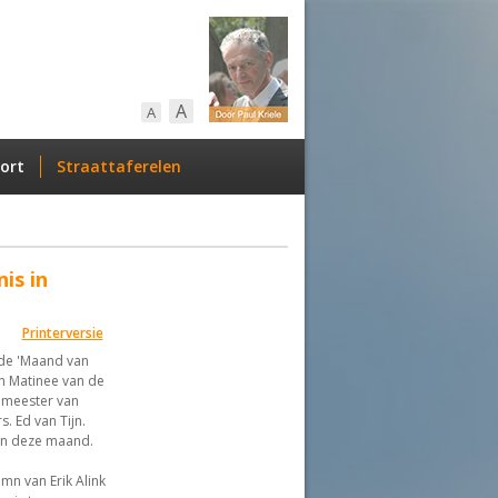
A
A
ort
Straattaferelen
is in
Printerversie
 de 'Maand van
n Matinee van de
emeester van
. Ed van Tijn.
van deze maand.
mn van Erik Alink