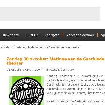
Bewoners
Cultuur
Bedrijven
Verkeer / Vervoer
Sp
Zondag 30 oktober: Matinee van de Geschiedenis in theater
Zondag 30 oktober: Matinee van de Geschieden
theater
GEPUBLICEERD OP: 28-10-2011 |
GEWIJZIGD OP: 28-10-2011
Zondag 30 oktober 2011, als afsluiting van
de Geschiedenis', er in TheateradParade ee
Geschiedenis met als ere gast de oud-burg
Amsterdam en voormalig minister van BZ drs
Van Tijn spreekt over 'Ik en wij', het motto 
Naast muziek van de Cedarstars en een colu