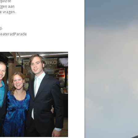
uiz te
uggen aan
e vragen.
d-
heateradParade