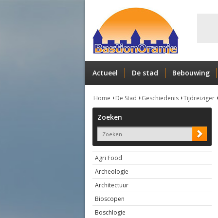
Actueel
De stad
Bebouwing
Home
De Stad
Geschiedenis
Tijdreiziger
Zoeken
Agri Food
Archeologie
Architectuur
Bioscopen
Boschlogie