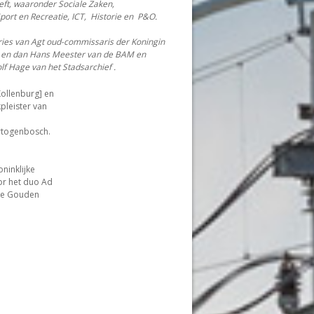
eeft, waaronder Sociale Zaken,
port en Recreatie, ICT, Historie en P&O.
ies van Agt oud-commissaris der Koningin
 en dan Hans Meester van de BAM en
olf Hage van het Stadsarchief .
Kollenburg] en
pleister van
ertogenbosch.
ninklijke
or het duo Ad
 De Gouden