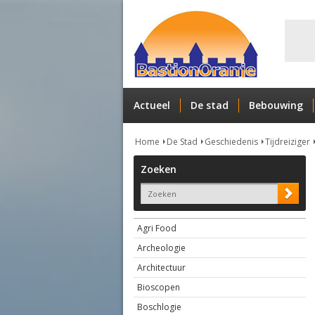
Actueel
De stad
Bebouwing
Home
De Stad
Geschiedenis
Tijdreiziger
Zoeken
Agri Food
Archeologie
Architectuur
Bioscopen
Boschlogie