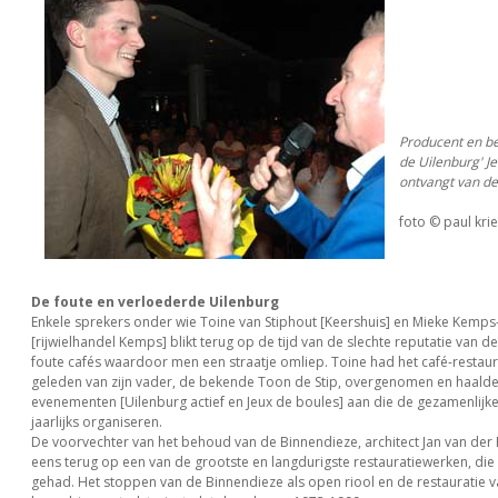
Producent en be
de Uilenburg' J
ontvangt van de
foto © paul krie
De foute en verloederde Uilenburg
Enkele sprekers onder wie Toine van Stiphout [Keershuis] en Mieke Kemp
[rijwielhandel Kemps] blikt terug op de tijd van de slechte reputatie van d
foute cafés waardoor men een straatje omliep. Toine had het café-restaura
geleden van zijn vader, de bekende Toon de Stip, overgenomen en haald
evenementen [Uilenburg actief en Jeux de boules] aan die de gezamenlijke
jaarlijks organiseren.
De voorvechter van het behoud van de Binnendieze, architect Jan van der
eens terug op een van de grootste en langdurigste restauratiewerken, die ’
gehad. Het stoppen van de Binnendieze als open riool en de restauratie v