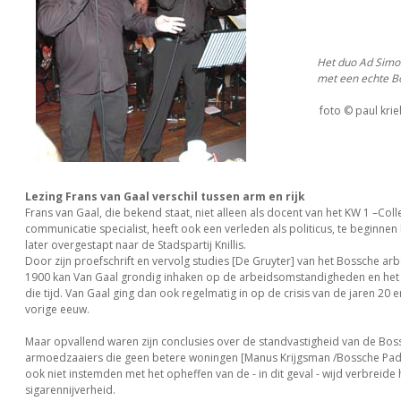
Het duo Ad Simo
met een echte B
foto © paul krie
Lezing Frans van Gaal verschil tussen arm en rijk
Frans van Gaal, die bekend staat, niet alleen als docent van het KW 1 –Coll
communicatie specialist, heeft ook een verleden als politicus, te beginnen
later overgestapt naar de Stadspartij Knillis.
Door zijn proefschrift en vervolg studies [De Gruyter] van het Bossche ar
1900 kan Van Gaal grondig inhaken op de arbeidsomstandigheden en het s
die tijd. Van Gaal ging dan ook regelmatig in op de crisis van de jaren 20 
vorige eeuw.
Maar opvallend waren zijn conclusies over de standvastigheid van de Bos
armoedzaaiers die geen betere woningen [Manus Krijgsman /Bossche Pad
ook niet instemden met het opheffen van de - in dit geval - wijd verbreide hu
sigarennijverheid.