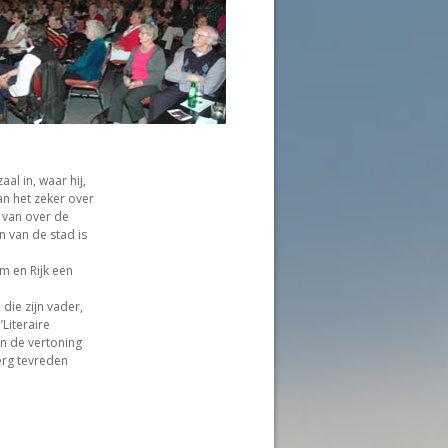
al in, waar hij,
an het zeker over
 van over de
 van de stad is
m en Rijk een
 die zijn vader,
Literaire
n de vertoning
erg tevreden