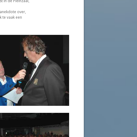
 in de Pleinzaal,
 anekdote over,
 te vaak een