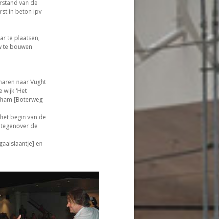
rstand van de
st in beton ipv
r te plaatsen,
uw te bouwen
enaren naar Vught
 wijk 'Het
intham [Boterweg
 het begin van de
 tegenover de
gaalslaantje] en