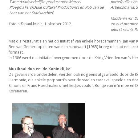
Twee daadwerkelijke producenten Marcel
portefeuilles h
Ploegmakers[Duke Cultural Productions] en Rob van de
Arbeidsmarkt, S
Laar van het Stadsarchief.
Middenin mr. Dr
foto's © paul kriele, 1 oktober 2012.
en oud-premier
uiterst rechts R
Met die restauratie en het op initiatief van enkele horecamannen [Jan van 
Ben van Gemert opzetten van een rondvaart [1985] kreeg de stad een trek
formaat.
In 1986 werd dat initiatief overgenomen door de Kring Vrienden van ’s-H
Muzikaal duo en ‘de Koninklijke’
De gevarieerde onderdelen, werden ook nog eens afgewisseld door de Ko
Harmonie, die enkele potpourri’s over de stad en carnaval speelde en do
Simons en Frans Hoedmakers met liedjes zoals ’t Bontje van m’n moe en
Korenaren.