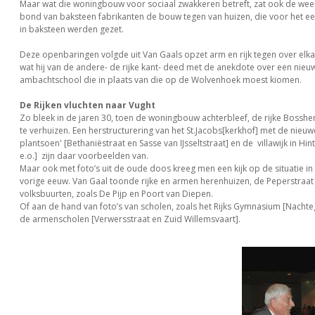
Maar wat die woningbouw voor sociaal zwakkeren betreft, zat ook de wee
bond van baksteen fabrikanten de bouw tegen van huizen, die voor het eer
in baksteen werden gezet.
Deze openbaringen volgde uit Van Gaals opzet arm en rijk tegen over elkaa
wat hij van de andere- de rijke kant- deed met de anekdote over een nie
ambachtschool die in plaats van die op de Wolvenhoek moest kiomen.
De Rijken vluchten naar Vught
Zo bleek in de jaren 30, toen de woningbouw achterbleef, de rijke Bossh
te verhuizen. Een herstructurering van het St.Jacobs[kerkhof] met de nieuwe
plantsoen' [Bethaniëstraat en Sasse van IJsseltstraat] en de villawijk in H
e.o.] zijn daar voorbeelden van.
Maar ook met foto’s uit de oude doos kreeg men een kijk op de situatie in
vorige eeuw. Van Gaal toonde rijke en armen herenhuizen, de Peperstraat
volksbuurten, zoals De Pijp en Poort van Diepen.
Of aan de hand van foto’s van scholen, zoals het Rijks Gymnasium [Nachte
de armenscholen [Verwersstraat en Zuid Willemsvaart].