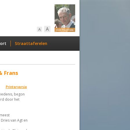
A
A
ort
Straattaferelen
& Frans
Printerversie
iedenis, begon
rd door het
 meest
Dries van Agt en