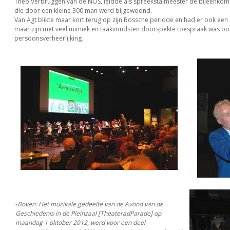
Theo Verbruggen van de NOS, leidde als spreekstalmeester de bijeenkomst
die door een kleine 300 man werd bijgewoond.
Van Agt blikte maar kort terug op zijn Bossche periode en had er ook een
maar zijn met veel mimiek en taakvondsten doorspekte toespraak was ook
persoonsverheerlijking.
-
Boven: Het muzikale gedeelte van de Avond van de
Geschiedenis in de Pleinzaal [TheateradParade] op
maandag 1 oktober 2012, werd voor een deel