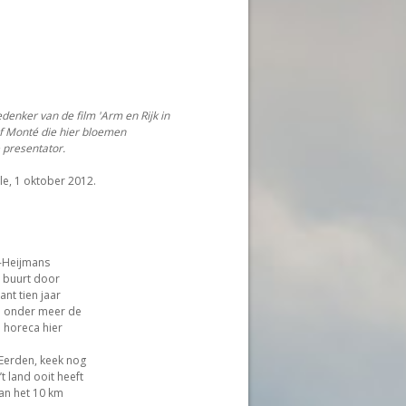
denker van de film 'Arm en Rijk in
ef Monté die hier bloemen
 presentator.
le, 1 oktober 2012.
s-Heijmans
e buurt door
nt tien jaar
e onder meer de
 horeca hier
 Eerden, keek nog
t land ooit heeft
an het 10 km