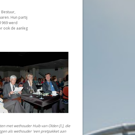
 Bestuur,
aren. Hun partij
 1969 werd
or ook de aanleg
ten met wethouder Huib van Olden [l.], die
gen als wethouder 'een pretpakket aan