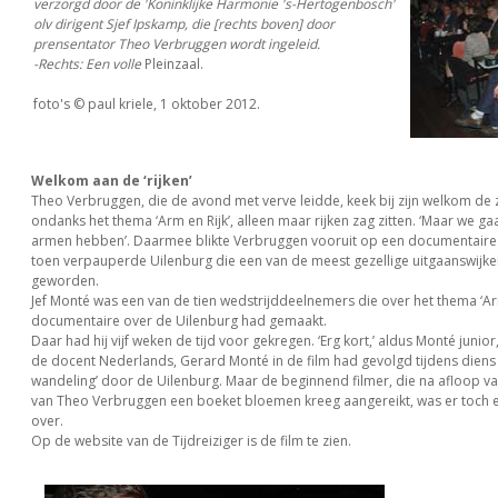
verzorgd door de 'Koninklijke Harmonie 's-Hertogenbosch'
olv dirigent Sjef Ipskamp, die [rechts boven] door
prensentator Theo Verbruggen wordt ingeleid.
-Rechts: Een volle
Pleinzaal.
foto's © paul kriele, 1 oktober 2012.
Welkom aan de ‘rijken’
Theo Verbruggen, die de avond met verve leidde, keek bij zijn welkom de za
ondanks het thema ‘Arm en Rijk’, alleen maar rijken zag zitten. ‘Maar we ga
armen hebben’. Daarmee blikte Verbruggen vooruit op een documentaire
toen verpauperde Uilenburg die een van de meest gezellige uitgaanswijken
geworden.
Jef Monté was een van de tien wedstrijddeelnemers die over het thema ‘Ar
documentaire over de Uilenburg had gemaakt.
Daar had hij vijf weken de tijd voor gekregen. ‘Erg kort,’ aldus Monté junior,
de docent Nederlands, Gerard Monté in de film had gevolgd tijdens diens ’
wandeling’ door de Uilenburg. Maar de beginnend filmer, die na afloop va
van Theo Verbruggen een boeket bloemen kreeg aangereikt, was er toch 
over.
Op de website van de Tijdreiziger is de film te zien.