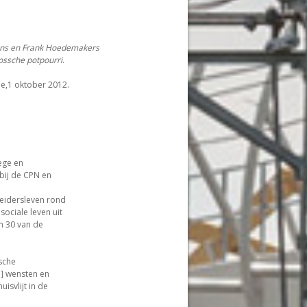
ns en Frank Hoedemakers
ossche potpourri
.
le,1 oktober 2012.
ege en
 bij de CPN en
beidersleven rond
ociale leven uit
en 30 van de
sche
] wensten en
isvlijt in de