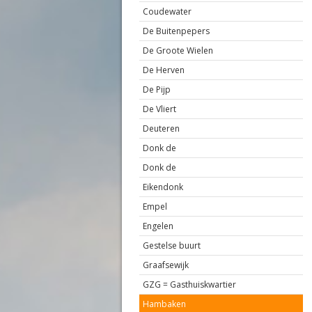
Coudewater
De Buitenpepers
De Groote Wielen
De Herven
De Pijp
De Vliert
Deuteren
Donk de
Donk de
Eikendonk
Empel
Engelen
Gestelse buurt
Graafsewijk
GZG = Gasthuiskwartier
Hambaken