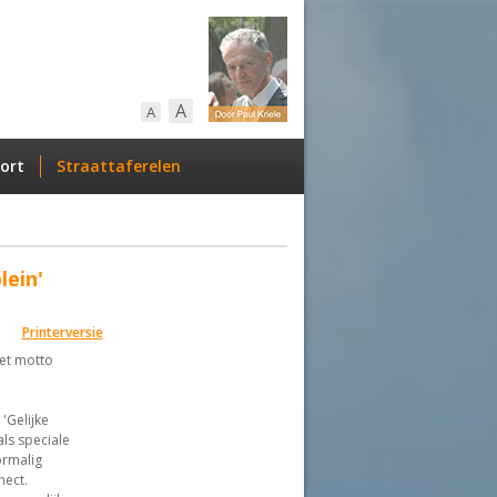
A
A
ort
Straattaferelen
lein'
Printerversie
het motto
'Gelijke
ls speciale
ormalig
nect.