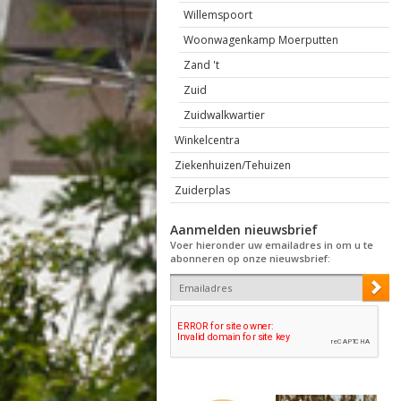
Willemspoort
Woonwagenkamp Moerputten
Zand 't
Zuid
Zuidwalkwartier
Winkelcentra
Ziekenhuizen/Tehuizen
Zuiderplas
Aanmelden nieuwsbrief
Voer hieronder uw emailadres in om u te
abonneren op onze nieuwsbrief: