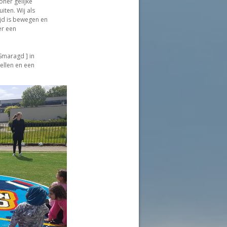
oner gelijke
iten. Wij als
ijd is bewegen en
er een
Smaragd ] in
ellen en een