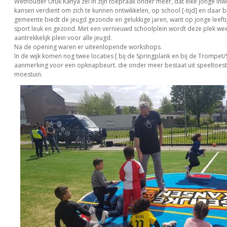
Wethouder Ufuk Kâhya zei in zijn toepraak onder meer, dat elke jonge inw
kansen verdient om zich te kunnen ontwikkelen, op school [-tijd] en daar bu
gemeente biedt de jeugd gezonde en gelukkige jaren, want op jonge leeft
sport leuk en gezond. Met een vernieuwd schoolplein wordt deze plek we
aantrekkelijk plein voor alle jeugd.
Na de opening waren er uiteenlopende workshops.
In de wijk komen nog twee locaties [ bij de Springplank en bij de Trompet/
aanmerking voor een opknapbeurt. die onder meer bestaat uit speeltoest
moestuin.