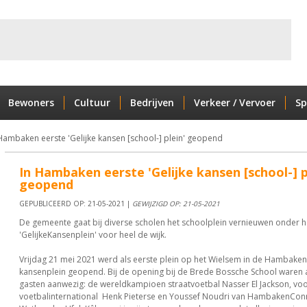
Bewoners
Cultuur
Bedrijven
Verkeer / Vervoer
Sp
Hambaken eerste 'Gelijke kansen [school-] plein' geopend
In Hambaken eerste 'Gelijke kansen [school-] p
geopend
GEPUBLICEERD OP: 21-05-2021 |
GEWIJZIGD OP: 21-05-2021
De gemeente gaat bij diverse scholen het schoolplein vernieuwen onder 
'GelijkeKansenplein' voor heel de wijk.
Vrijdag 21 mei 2021 werd als eerste plein op het Wielsem in de Hambaken 
kansenplein geopend. Bij de opening bij de Brede Bossche School waren a
gasten aanwezig: de wereldkampioen straatvoetbal Nasser El Jackson, vo
voetbalinternational Henk Pieterse en Youssef Noudri van HambakenCon