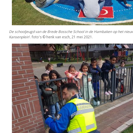
De schooljeugd van de Brede Bossche School in de Hambaken op het nieuw 
Kansenplein
'. foto's © henk van esch, 21 mei 2021.