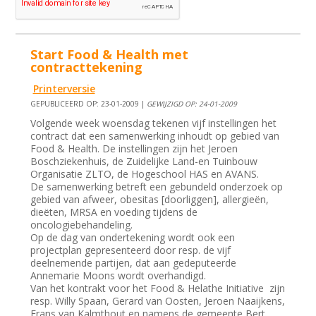
Start Food & Health met
contracttekening
Printerversie
GEPUBLICEERD OP: 23-01-2009 |
GEWIJZIGD OP: 24-01-2009
Volgende week woensdag tekenen vijf instellingen het
contract dat een samenwerking inhoudt op gebied van
Food & Health. De instellingen zijn het Jeroen
Boschziekenhuis, de Zuidelijke Land-en Tuinbouw
Organisatie ZLTO, de Hogeschool HAS en AVANS.
De samenwerking betreft een gebundeld onderzoek op
gebied van afweer, obesitas [doorliggen], allergieën,
dieëten, MRSA en voeding tijdens de
oncologiebehandeling.
Op de dag van ondertekening wordt ook een
projectplan gepresenteerd door resp. de vijf
deelnemende partijen, dat aan gedeputeerde
Annemarie Moons wordt overhandigd.
Van het kontrakt voor het Food & Helathe Initiative zijn
resp. Willy Spaan, Gerard van Oosten, Jeroen Naaijkens,
Frans van Kalmthout en namens de gemeente Bert