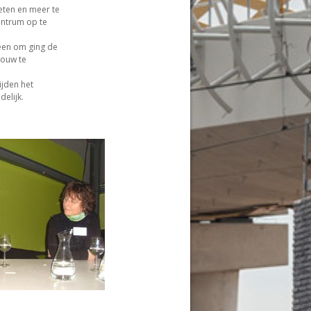
eten en meer te
entrum op te
leen om ging de
bouw te
ijden het
delijk.