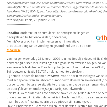
Hierboven linker foto vlnr: Frans Kalmthout [Avans], Gerard van Oosten [ZL
van Mil JBZ. Boven rechts vnlr wethouder Bert Pauli,gedeputeerde Annemar
Naaijkens [HAS], Willy Spaan [voorzitter Raad van Bestuur JBziekenhuis] die 
convenant [rechts onder] ondertekenden.
foto's © paul kriele, 28 januari 2009.
-------------------------
Fhealinc
ondersteunt en stimuleert onderwijsinstellingen en
bedrijfsleven bij het ontwikkelen, onderzoek,
[kennis]overdracht en implementeren van innovatieve
producten aangaande voeding en gezondheid. zie ook de site
fhealinc.nl
Vanmorgen woensdag 28 janurari 2009 is in het Stedelijk Museum[ SM’s] 
bekrachtigd tussen vier instellingen die gaan samenwerken op gebied va
een gezonde leefsituatie. Daarbij zijn het Jeroen Boschziekenhuis AVANS,
Tuinbouworganisatie [ ZLTO] en de gemeente betrokken.
Zij nemen -onder de noemer
fhealinc
- voor door uitwisselingen van stu
medisch specialisten en laboratoriumonderzoek en kennisoverdracht [ond
burger tot een betere leefsituatie te brengen. Innovatie en samenwerking 
en bedrijfsleven en onderwijs zijn daarbij sleutelwoorden.
Bert Pauli, wethouder van Economische zaken en de gedeputeerde Anne
ondersteunen dit initiatief, dat uniek is in Nederland. Voor de samenwerki
naam bedacht: fhealinc, waarin de begrippen zijn samengevat.
Enkele kinderartsen -Edgar van Mil en Ester de Vries -lichtten toe om vanuit