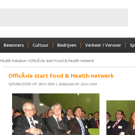
Bewoners
Cultuur
Bedrijven
Verkeer / Vervoer
Sp
ealth Initiative
OfficÃ«le start Food & Health-netwerk
OfficÃ«le start Food & Health-netwerk
GEPUBLICEERD OP: 28-01-2009 |
GEWIJZIGD OP: 28-01-2009