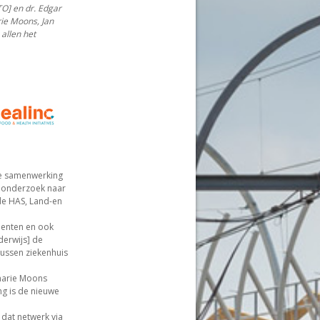
TO] en dr. Edgar
ie Moons, Jan
allen het
de samenwerking
n onderzoek naar
 de HAS, Land-en
denten en ook
erwijs] de
tussen ziekenhuis
marie Moons
ng is de nieuwe
 dat netwerk via