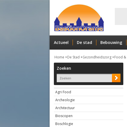
Actueel
De stad
Bebouwing
Home
De Stad
Gezondheidszorg
Food & H
Zoeken
Agri Food
Archeologie
Architectuur
Bioscopen
Boschlogie