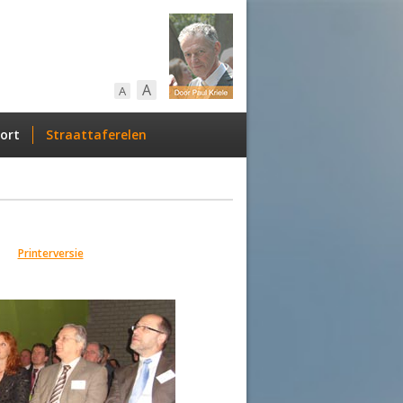
A
A
ort
Straattaferelen
Printerversie