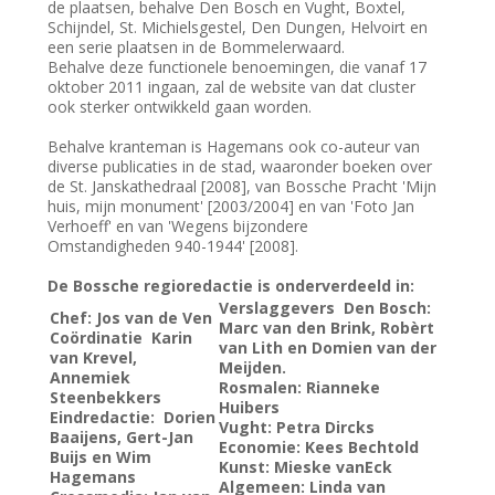
de plaatsen, behalve Den Bosch en Vught, Boxtel,
Schijndel, St. Michielsgestel, Den Dungen, Helvoirt en
een serie plaatsen in de Bommelerwaard.
Behalve deze functionele benoemingen, die vanaf 17
oktober 2011 ingaan, zal de website van dat cluster
ook sterker ontwikkeld gaan worden.
Behalve kranteman is Hagemans ook co-auteur van
diverse publicaties in de stad, waaronder boeken over
de St. Janskathedraal [2008], van Bossche Pracht 'Mijn
huis, mijn monument' [2003/2004] en van 'Foto Jan
Verhoeff' en van 'Wegens bijzondere
Omstandigheden 940-1944' [2008].
De Bossche regioredactie is onderverdeeld in:
Verslaggevers Den Bosch:
Chef
: Jos van de Ven
Marc van den Brink, Robèrt
Coördinatie
Karin
van Lith en Domien van der
van Krevel,
Meijden.
Annemiek
Rosmalen:
Rianneke
Steenbekkers
Huibers
Eindredactie:
Dorien
Vught:
Petra Dircks
Baaijens, Gert-Jan
Economie:
Kees Bechtold
Buijs en Wim
Kunst:
Mieske vanEck
Hagemans
Algemeen:
Linda van