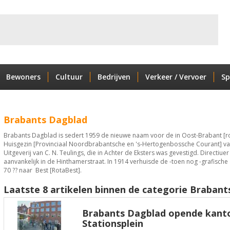
Bewoners
Cultuur
Bedrijven
Verkeer / Vervoer
Sp
Brabants Dagblad
Brabants Dagblad is sedert 1959 de nieuwe naam voor de in Oost-Brabant [r
Huisgezin [Provinciaal Noordbrabantsche en 's-Hertogenbossche Courant] v
Uitgeverij van C. N. Teulings, die in Achter de Eksters was gevestigd. Direct
aanvankelijk in de Hinthamerstraat. In 1914 verhuisde de -toen nog -grafische
70 ?? naar Best [RotaBest].
Laatste 8 artikelen binnen de categorie Brabant
Brabants Dagblad opende kanto
Stationsplein