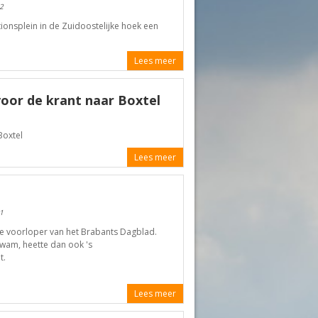
2
ionsplein in de Zuidoostelijke hoek een
Lees meer
voor de krant naar Boxtel
Boxtel
Lees meer
1
de voorloper van het Brabants Dagblad.
kwam, heette dan ook 's
t.
Lees meer