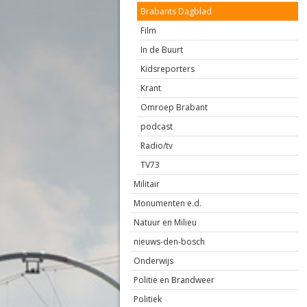
Brabants Dagblad
Film
In de Buurt
Kidsreporters
Krant
Omroep Brabant
podcast
Radio/tv
TV73
Militair
Monumenten e.d.
Natuur en Milieu
nieuws-den-bosch
Onderwijs
Politie en Brandweer
Politiek