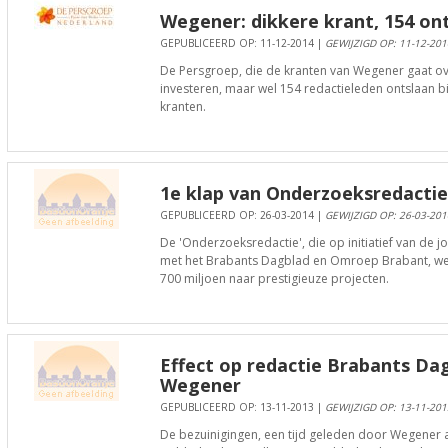
Wegener: dikkere krant, 154 on
GEPUBLICEERD OP: 11-12-2014 |
GEWIJZIGD OP: 11-12-201
De Persgroep, die de kranten van Wegener gaat ov
investeren, maar wel 154 redactieleden ontslaan 
kranten.
1e klap van Onderzoeksredacti
GEPUBLICEERD OP: 26-03-2014 |
GEWIJZIGD OP: 26-03-201
De 'Onderzoeksredactie', die op initiatief van de j
met het Brabants Dagblad en Omroep Brabant, werkt
700 miljoen naar prestigieuze projecten.
Effect op redactie Brabants Da
Wegener
GEPUBLICEERD OP: 13-11-2013 |
GEWIJZIGD OP: 13-11-201
De bezuinigingen, een tijd geleden door Wegene