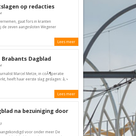
tslagen op redacties
4
ernemen, gaat fors in kranten
bij de zeven aangesloten Wegener
Lees meer
e Brabants Dagblad
4
ournalist Marcel Metze, in coÃ¶peratie
, heeft haar eerste slag geslagen: â‚¬
Lees meer
gblad na bezuiniging door
3
r aangekondigd voor onder meer De