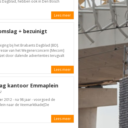
s Dagblad, hebben ook in Den Bosch
Lees meer
mslag + bezuinigt
iging bij het Brabants Dagblad [BD].
naresse van het Wegenerconcern [Mecom]
zet door dalende advertenties terugvalt
Lees meer
aag kantoor Emmaplein
2
 2012 - na 98 jaar - voorgoed de
plein naar de Veemarktkade[De
Lees meer