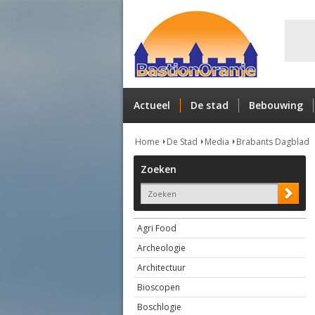
Actueel
De stad
Bebouwing
Home
De Stad
Media
Brabants Dagblad
Zoeken
Agri Food
Archeologie
Architectuur
Bioscopen
Boschlogie