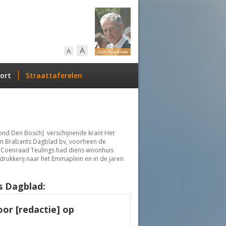
A
A
ort
Straattaferelen
ond Den Bosch] verschijnende krant Het
an Brabants Dagblad bv, voorheen de
iuer Coenraad Teulings had diens woonhuis
 drukkerij naar het Emmaplein en in de jaren
s Dagblad:
or [redactie] op