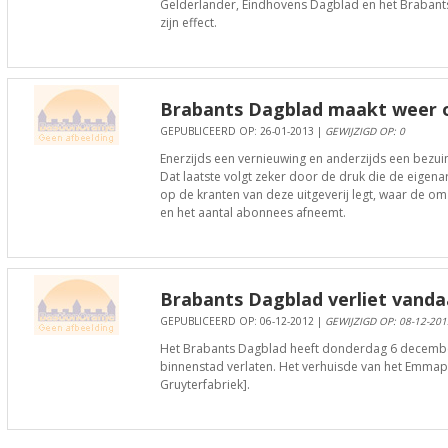
Gelderlander, Eindhovens Dagblad en het Brabant
zijn effect.
Brabants Dagblad maakt weer o
GEPUBLICEERD OP: 26-01-2013 |
GEWIJZIGD OP: 0
Enerzijds een vernieuwing en anderzijds een bezuin
Dat laatste volgt zeker door de druk die de eige
op de kranten van deze uitgeverij legt, waar de om
en het aantal abonnees afneemt.
Brabants Dagblad verliet vand
GEPUBLICEERD OP: 06-12-2012 |
GEWIJZIGD OP: 08-12-201
Het Brabants Dagblad heeft donderdag 6 december
binnenstad verlaten. Het verhuisde van het Emma
Gruyterfabriek].